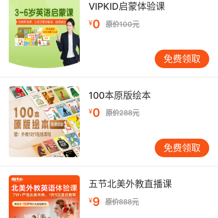
8. Before you start, just know male
VIPKID启蒙体验课
cheerleaders happen to be the backbone of
0
¥
原价100元
the collegiate spirit community.
先声明一下 男啦啦队员正好是 大学生精神群体的
免费领取
主心骨
100本原版绘本
0
¥
原价288元
免费领取
五节北美外教直播课
9
¥
原价888元