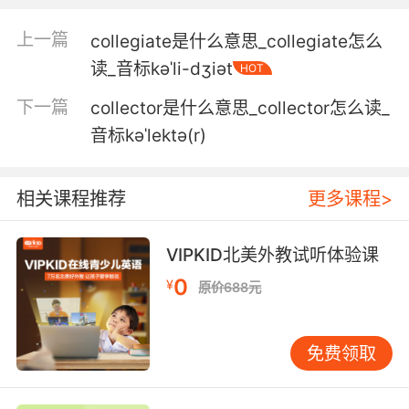
5. I need to ooze collegiate cuteness at this
上一篇
collegiate是什么意思_collegiate怎么
interview tomorrow.
读_音标kəˈli-dʒiət
HOT
我要在明天的面试中表现出大学生的甜美可爱
下一篇
collector是什么意思_collector怎么读_
6. But competition here is fierce, really the ne
音标kəˈlektə(r)
plus ultra of the collegiate debating world.
但这里的竞争相当激烈 我们社是校园辩论王国里
相关课程推荐
更多课程>
的至高典范
VIPKID北美外教试听体验课
7. I'm laughing to keep this in a collegial
0
space, but you might want to watch your
¥
原价688元
tone, soldier.
我笑是想保持一种良好的气氛 但你需要注意一下
免费领取
自己的语气 士兵