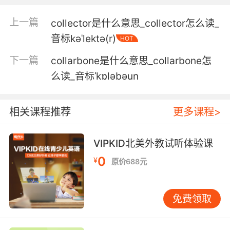
5. I can collate it all and we can build up a
上一篇
collector是什么意思_collector怎么读_
picture of what animals are living here.
音标kəˈlektə(r)
HOT
我来进行核对整理 这样我们就能全面地了解居住
下一篇
collarbone是什么意思_collarbone怎
在这里的动物
么读_音标ˈkɒləbəun
6. Your room's been covered by your
employer, so all that's left is to collate your
相关课程推荐
更多课程>
bar bill.
你老板已经帮你支付了房费 所以剩下的就是核对
VIPKID北美外教试听体验课
你的酒水账单了
0
¥
原价688元
7. All you do is collate the colored sheets and
put them in the folder, like you see here.
免费领取
你只需要整理这些彩色的表格 把它们放进文件夹
里 就像这样