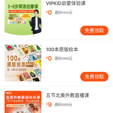
VIPKID启蒙体验课
8. Every time we browse the internet, what
0
¥
原价100元
we do can be collated and sold to
advertisers.
免费领取
每次我们上网 我们的浏览信息就能被收集并卖给
广告商
100本原版绘本
9. Bring us details of the synchotron, heat
output, collated angles and trajectories.
0
¥
原价288元
把同步加速器的材料带出来 磁场强度 对照角度
粒子轨道
免费领取
10. Collecting data, collating, running
algorithms, doing anything that I could do to
五节北美外教直播课
put the pieces of the puzzle together.
9
¥
原价888元
收集数据 整理资料 运行程序 我用尽各种手段 将