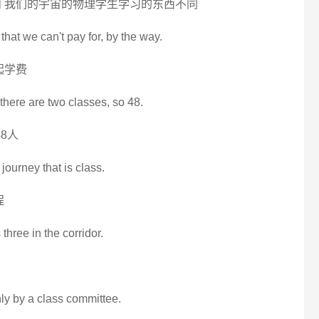
和 我们的宇宙的物理学生学习的东西不同
 that we can't pay for, by the way.
起学费
 there are two classes, so 48.
8人
 journey that is class.
程
 three in the corridor.
hly by a class committee.