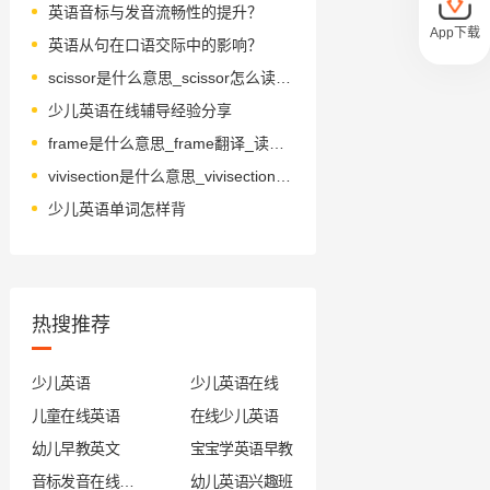
英语音标与发音流畅性的提升？
App下载
英语从句在口语交际中的影响？
scissor是什么意思_scissor怎么读_音标'sɪzə
少儿英语在线辅导经验分享
frame是什么意思_frame翻译_读音_用法_翻译
vivisection是什么意思_vivisection怎么读_音标.vivi'sekʃәn
少儿英语单词怎样背
热搜推荐
少儿英语
少儿英语在线
儿童在线英语
在线少儿英语
幼儿早教英文
宝宝学英语早教
音标发音在线试听
幼儿英语兴趣班