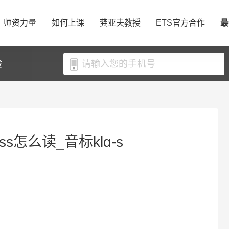
师资力量
如何上课
龚亚夫教授
ETS官方合作
最
验
ass怎么读_音标klɑ-s