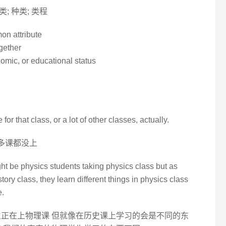
 类; 种类; 类程
on attribute
gether
omic, or educational status
e for that class, or a lot of other classes, actually.
好多课都没上
ght be physics students taking physics class but as
story class, they learn different things in physics class
e.
生正在上物理课 但就像在历史课上学习的会是不同的东