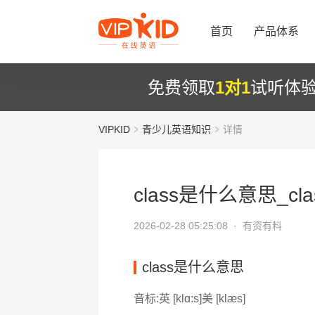
首页
产品体系
免费领取
1对1
试听体
VIPKID
青少儿英语知识
详情
class是什么意思_cl
2026-02-28 05:25:08 ·
有资有料
class是什么意思
音标:英 [klɑ:s]美 [klæs]