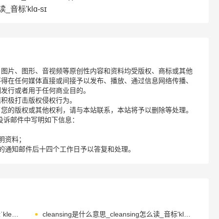
_音标'klɑ-sɪ
、图片、图形、音视频等原创性内容和资料均受版权、商标或其他
不得在任何媒体直接或间接予以发布、播放、通过信息网络传播、
制发行或者用于任何商业目的。
诺积极打击版权侵权行为。
了您的版权或其他权利，请与本站联系，本站将予以删除等处理。
请您在投诉邮件中写明如下信息：
明资料；
的通知邮件后十四个工作日予以答复和处理。
cleanser是什么意思_cleanser怎么读_音标ˈklenzə(r)
cleansing是什么意思_cleansing怎么读_音标'klenzɪŋ