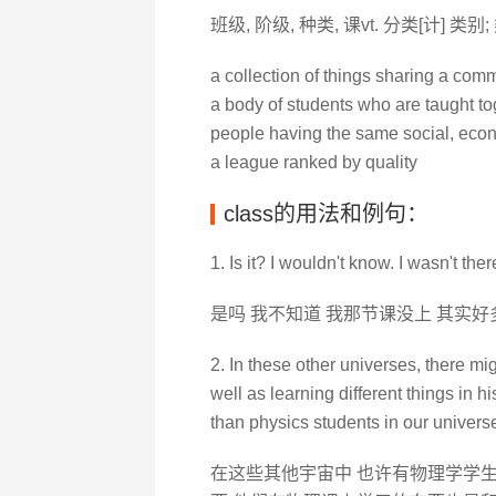
班级, 阶级, 种类, 课vt. 分类[计] 类别;
a collection of things sharing a comm
a body of students who are taught to
people having the same social, econ
a league ranked by quality
class的用法和例句：
1. Is it? I wouldn't know. I wasn't ther
是吗 我不知道 我那节课没上 其实
2. In these other universes, there mi
well as learning different things in hi
than physics students in our univers
在这些其他宇宙中 也许有物理学学