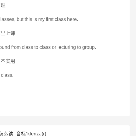
管理
asses, but this is my first class here.
这里上课
und from class to class or lecturing to group.
很不实用
 class.
怎么读_音标ˈklenzə(r)