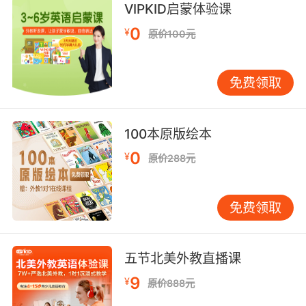
VIPKID启蒙体验课
0
¥
原价100元
免费领取
100本原版绘本
0
¥
原价288元
免费领取
五节北美外教直播课
9
¥
原价888元