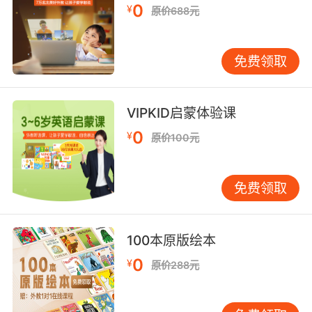
0
¥
原价688元
十月 October [ɔkˈtəubə]
十一月 November [nəuˈvembə]
免费领取
十二月 December [diˈsembə]
VIPKID启蒙体验课
0
¥
原价100元
免费领取
100本原版绘本
0
¥
原价288元