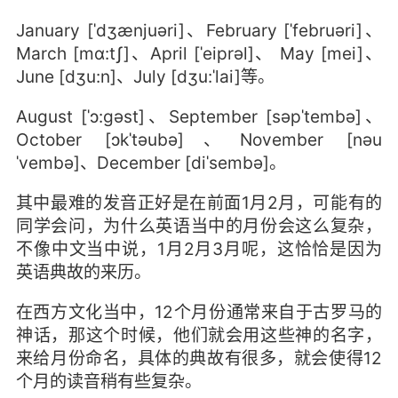
January [ˈdʒænjuəri]、February [ˈfebruəri]、
March [mɑ:tʃ]、April [ˈeiprəl]、 May [mei]、
June [dʒu:n]、July [dʒu:ˈlai]等。
August [ˈɔ:gəst]、September [səpˈtembə]、
October [ɔkˈtəubə]、November [nəu
ˈvembə]、December [diˈsembə]。
其中最难的发音正好是在前面1月2月，可能有的
同学会问，为什么英语当中的月份会这么复杂，
不像中文当中说，1月2月3月呢，这恰恰是因为
英语典故的来历。
在西方文化当中，12个月份通常来自于古罗马的
神话，那这个时候，他们就会用这些神的名字，
来给月份命名，具体的典故有很多，就会使得12
个月的读音稍有些复杂。