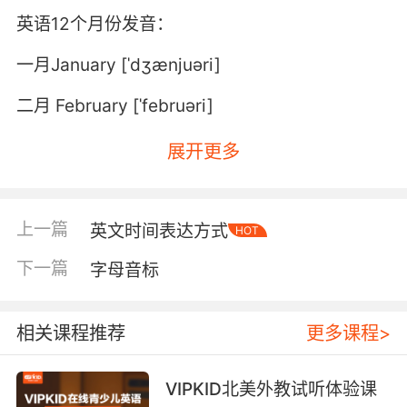
英语12个月份发音：
一月January [ˈdʒænjuəri]
二月 February [ˈfebruəri]
三月 March [mɑ:tʃ]
展开更多
四月 April [ˈeiprəl]
五月 May [mei]
上一篇
英文时间表达方式
HOT
下一篇
字母音标
六月 June [dʒu:n]
七月 July [dʒu(:)ˈlai]
相关课程推荐
更多课程>
八月 August [ˈɔ:gəst]
VIPKID北美外教试听体验课
九月 September [səpˈtembə]