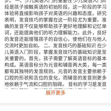
步。 一、少儿英语入门的重要性 少儿英语入门阶
段是孩子接触英语的初始阶段，这一阶段的学习
体验将直接影响孩子对英语的兴趣和态度。研究
表明，发音技巧的掌握在这一阶段尤为重要。准
确的发音不仅能够帮助孩子更好地理解和记忆单
词，还能提高他们的听力理解能力。此外，良好
的发音还能增强孩子的自信心，使他们在与他人
交流时更加自如。 二、发音技巧的基础知识 在少
儿英语入门阶段，掌握发音技巧的基础知识是至
关重要的。首先，孩子需要了解英语音标的基本
构成。英语音标分为元音和辅音两大类，每一类
都有其独特的发音规则。元音的发音主要依赖于
口腔的形状和舌位的变化，而辅音的发音则更多
地依赖于气流和口腔的阻碍。 音标的学习是发音
技巧的基础。家长和教师可以通过音标卡片、音
展开更多
标表等工具帮助孩子熟悉音标的形状和发音。此
外，还可以通过模仿和跟读的方式，让孩子逐步
掌握每个音标的发音方法。 三、常见发音问题及