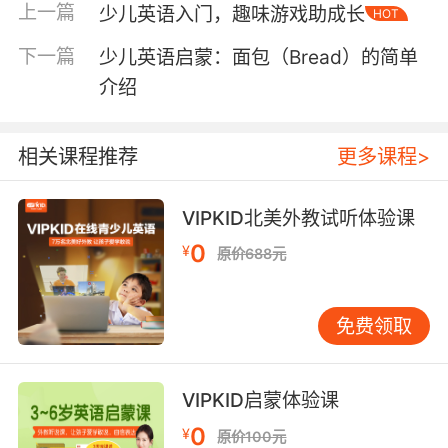
上一篇
少儿英语入门，趣味游戏助成长
HOT
解决方法 在少儿英语入门阶段，孩子常常会遇到
一些发音问题。例如，有些孩子可能会混淆某些
下一篇
少儿英语启蒙：面包（Bread）的简单
音标的发音，或者在发音时出现口型不正确的情
介绍
况。针对这些问题，家长和教师可以采取以下解
决方法： 音标对比练习：通过对比相似的音标，
帮助孩子区分它们的发音差异。例如，/i:/和/ɪ/的
相关课程推荐
更多课程>
发音非常相似，但前者是长音，后者是短音。通
过反复练习，孩子可以逐步掌握它们的发音区
VIPKID北美外教试听体验课
别。 口型指导：家长和教师可以通过示范和讲
0
¥
解，帮助孩子掌握正确的口型。例如，在发/θ/音
原价688元
时，舌尖需要轻触上齿，气流从舌尖和上齿之间
通过。通过反复练习，孩子可以逐步掌握正确的
免费领取
口型。 听力训练：通过听力训练，帮助孩子提高
对英语发音的敏感度。家长和教师可以播放英语
原声材料，让孩子在听的过程中模仿和跟读。通
VIPKID启蒙体验课
过反复练习，孩子可以逐步提高对英语发音的敏
0
¥
感度。 四、发音技巧的进阶训练 在掌握了发音技
原价100元