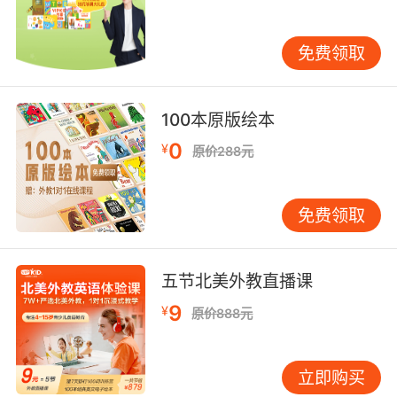
巧的基础知识后，孩子可以进行一些进阶训练，
以提高他们的发音水平。例如，连读和弱读是英
免费领取
语中常见的发音现象，掌握这些技巧可以帮助孩
子更自然地表达英语。 连读训练：连读是指在一
个单词的末尾和下一个单词的开头之间进行平滑
100本原版绘本
过渡的发音方式。例如，get up可以连读为/
0
¥
ɡetʌp/。通过反复练习，孩子可以逐步掌握连读
原价288元
的技巧。 弱读训练：弱读是指在句子中某些单词
的发音较弱的现象。例如，在句子I can do it中，
免费领取
can可以弱读为/kən/。通过反复练习，孩子可以
逐步掌握弱读的技巧。 五、发音技巧的实践应用
在少儿英语入门阶段，发音技巧的实践应用是至
五节北美外教直播课
关重要的。家长和教师可以通过以下方式帮助孩
9
¥
子将所学的发音技巧应用到实际生活中： 日常对
原价888元
话练习：家长可以和孩子进行简单的英语对话，
让孩子在实际交流中运用所学的发音技巧。例
立即购买
如，在问What’s your name?时，孩子可以运用