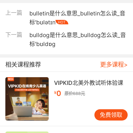
want.
上一篇
bulletin是什么意思_bulletin怎么读_音
想赶我走就把我和房子一起推平吧
标'bʊlətɪn
HOT
6. Just tell me what happened with that
下一篇
bulldog是什么意思_bulldog怎么读_音
bulldozer.
标'bʊldɒɡ
只要告诉我推土机究竟是怎么回事
7. Badgers are the bulldozers of the predator
相关课程推荐
更多课程>
world.
VIPKID北美外教试听体验课
而獾对于土拨鼠来说就像推土机
0
¥
原价688元
8. Yeah, wewe solved that with a bulldozer.
但那个我们是直接用推土机推平了
免费领取
9. I can't take any more of her controlling,
bulldozing crap.