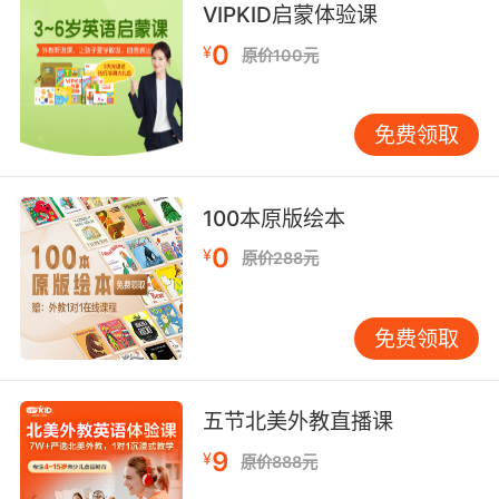
VIPKID启蒙体验课
我受不了她那副颐指气使 强人所难的做派了
0
¥
原价100元
10. Or you found it in a bombedout building
about to be bulldozed.
免费领取
或者是你在被炸为废墟 将被夷为平地的大楼里找
到的
100本原版绘本
0
¥
原价288元
免费领取
五节北美外教直播课
9
¥
原价888元