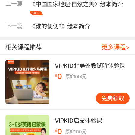
上一篇
《中国国家地理:自然之美》绘本简介
HOT
下一篇
《谁的便便?》绘本简介
相关课程推荐
更多课程>
VIPKID北美外教试听体验课
内容简介
0
¥
原价688元
圆嘟嘟的身体、黑曜石一般的眼睛、粉红的耳朵
免费领取
和脸颊，这是提姆和莎兰，一对可爱的双胞胎小
老鼠。自1989年诞生以来，一直是无数孩子的童
VIPKID启蒙体验课
年挚爱。提姆和莎兰在家人的关爱下成长，每天
都有新鲜有趣的故事：快乐自在的玩耍、家庭的
0
¥
原价100元