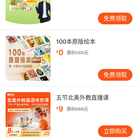
亲情传递、与邻里的交往、与新伙伴的相识……故
事娓娓道来，笔调舒缓有致，读来就像是孩子自
己身边的人和事一样，贴近孩子的心灵。字里行
免费领取
间满满的都是爱与幸福。 故事背后还蕴含着
充满智慧的道理，孩子在享受阅读乐趣的同时，
100本原版绘本
能自然地养成感恩、分享、乐于付出、积极探索
等优秀的品格。在每一天的生活小事里培养出孩
0
¥
原价288元
子的气质，水到渠成地帮助孩子的成长。所以，
数十年来，无数爸爸妈妈把“幸福的提姆和莎兰”
送给孩子当礼物。日本全国图书馆理事会、日本
免费领取
图书馆协会还把这套书指定为必选图书。
五节北美外教直播课
9
¥
原价888元
媒体评论
立即购买
我们在家里野餐吧