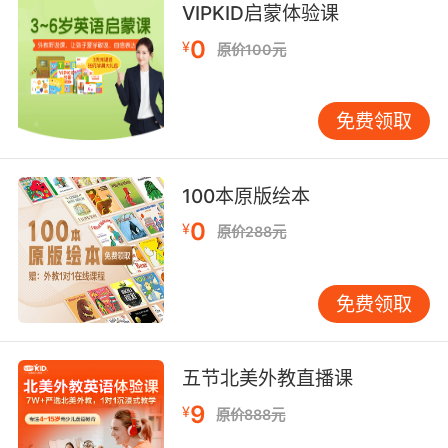
VIPKID启蒙体验课
10. 15 minutes? I'm just doing me, amigo.
0
¥
原价100元
15分钟 我就是这作风 老兄
免费领取
100本原版绘本
0
¥
原价288元
免费领取
五节北美外教直播课
9
¥
原价888元