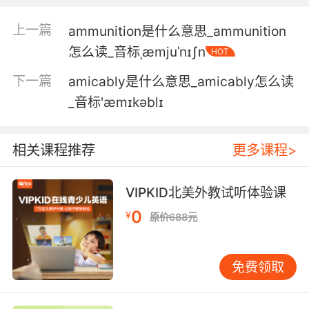
有点想知道这事和你有什么关系 朋友
上一篇
ammunition是什么意思_ammunition
6. Then you and I have something in common,
怎么读_音标ˌæmjuˈnɪʃn
HOT
mi amigo.
下一篇
amicably是什么意思_amicably怎么读
那我们俩可有共同点了 朋友
_音标'æmɪkəblɪ
7. Miguel, my amigo, claims to know me.
相关课程推荐
更多课程>
米格尔 我的朋友 声称他很了解我
8. Not the time or place, little amigo.
VIPKID北美外教试听体验课
0
¥
原价688元
现在不是时候也不是地方 小家伙
9. This, my petite amigo, is a winter
免费领取
wonderland.
这是个冬日胜地 我的小朋友