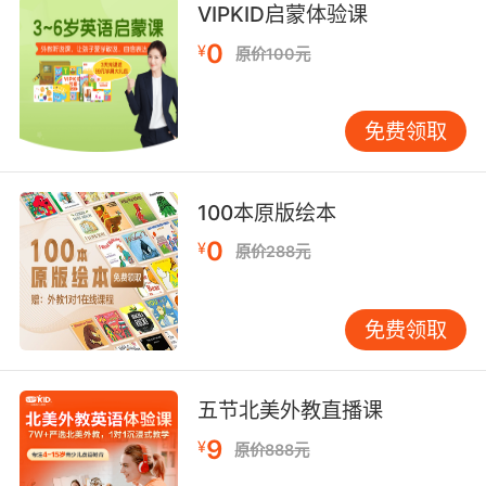
VIPKID启蒙体验课
at the wreckage.
0
¥
原价100元
我们知道那是在废墟发现的叛军干的
10. Something in the wreckage pointed to
免费领取
Israel.
残骸里发现的线索指向以色列
100本原版绘本
0
¥
原价288元
免费领取
五节北美外教直播课
9
¥
原价888元