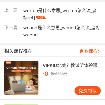
5. being the wreckage that you left behind.
上一篇
wretch是什么意思_wretch怎么读_音
总是被你留下的废人是什么感觉了
标retʃ
HOT
6. No, but considering the wreckage, it could
下一篇
wound是什么意思_wound怎么读_音标
have been destroyed.
waʊnd
没有 但由于飞机失事 装置可能被毁了
7. We recovered your phones from the
相关课程推荐
更多课程>
wreckage.
VIPKID北美外教试听体验课
你们被埋在废墟里的手机修好了
0
¥
原价688元
8. that when I was going through all the
pictures of the wreckage we bagged.
免费领取
查看残骸的所有照片时发现的
9. We know it was rebels by what we found