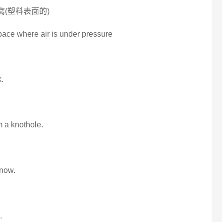
气窝(塑料表面的)
pace where air is under pressure
.
m a knothole.
 now.
.