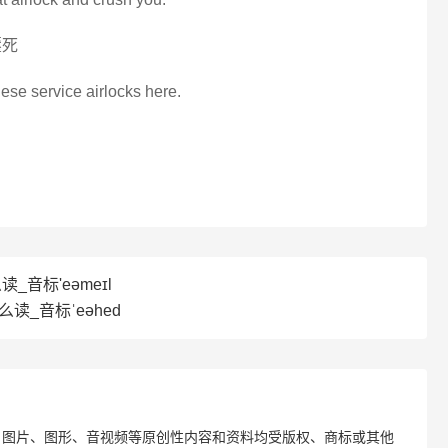
壓死
ese service airlocks here.
么读_音标'eəmeɪl
怎么读_音标ˈeəhed
、图片、图形、音视频等原创性内容和资料均受版权、商标或其他