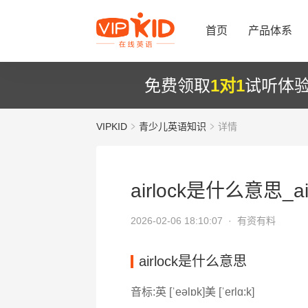
首页
产品体系
免费领取
1对1
试听体
VIPKID
青少儿英语知识
详情
airlock是什么意思_ai
2026-02-06 18:10:07 ·
有资有料
airlock是什么意思
音标:英 [ˈeəlɒk]美 [ˈerlɑ:k]