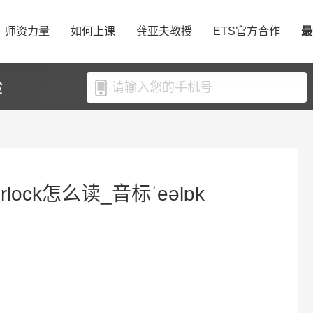
师资力量
如何上课
龚亚夫教授
ETS官方合作
最
验
rlock怎么读_音标ˈeəlɒk