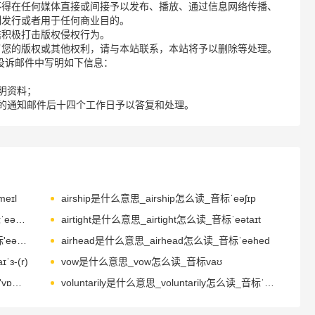
不得在任何媒体直接或间接予以发布、播放、通过信息网络传播、
制发行或者用于任何商业目的。
诺积极打击版权侵权行为。
了您的版权或其他权利，请与本站联系，本站将予以删除等处理。
请您在投诉邮件中写明如下信息：
明资料；
的通知邮件后十四个工作日予以答复和处理。
eɪl
airship是什么意思_airship怎么读_音标ˈeəʃɪp
airspace是什么意思_airspace怎么读_音标ˈeəspeɪs
airtight是什么意思_airtight怎么读_音标ˈeətaɪt
airwaves是什么意思_airwaves怎么读_音标'eәweivz
airhead是什么意思_airhead怎么读_音标ˈeəhed
ɜ-(r)
vow是什么意思_vow怎么读_音标vaʊ
vomiting是什么意思_vomiting怎么读_音标'vɒmɪtɪŋ
voluntarily是什么意思_voluntarily怎么读_音标ˈvɒləntrəlɪ