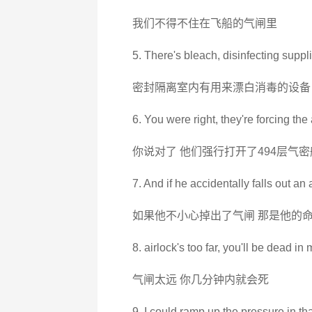
我们不得不住在飞船的气闸里
5. There's bleach, disinfecting suppli
密封隔离室内有用来漂白消毒的设备
6. You were right, they're forcing the
你说对了 他们强行打开了494层气密
7. And if he accidentally falls out an ai
如果他不小心掉出了气闸 那是他的
8. airlock's too far, you'll be dead in 
气闸太远 你几分钟内就会死
9. I could ramp up the pressure in th