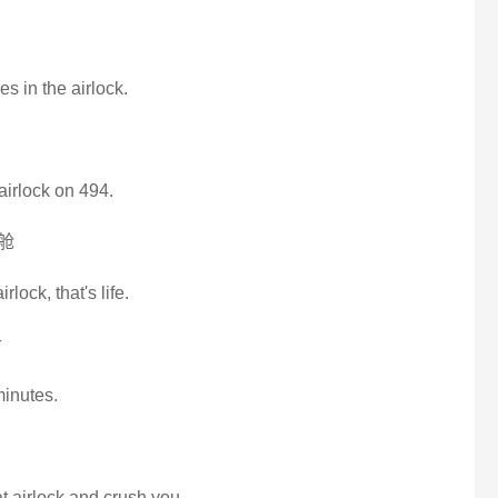
es in the airlock.
 airlock on 494.
舱
rlock, that's life.
命
minutes.
at airlock and crush you.