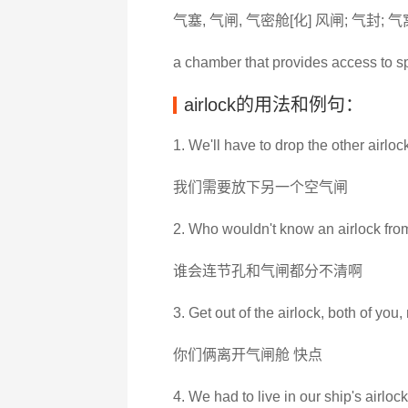
气塞, 气闸, 气密舱[化] 风闸; 气封; 
a chamber that provides access to s
airlock的用法和例句：
1. We'll have to drop the other airlock
我们需要放下另一个空气闸
2. Who wouldn't know an airlock fro
谁会连节孔和气闸都分不清啊
3. Get out of the airlock, both of you,
你们俩离开气闸舱 快点
4. We had to live in our ship's airlock