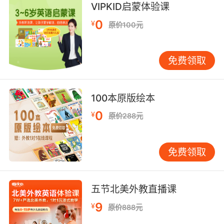
with a high fall onto an unyielding surface.
VIPKID启蒙体验课
0
¥
原价100元
多处重伤 符合从高处摔在坚硬的地面上
9. I would not be standing here tonight
免费领取
without the unyielding support of my best
friend for the last 16 years.
如果过去十六年 没有我最好朋友的坚定支持 今晚
100本原版绘本
我不会站在这里
0
¥
原价288元
10. I knew that only by sliding myself into her
cold, stiff, unyielding mound would I ever feel
免费领取
like a real man again.
我就知道 只有插入她冰冷僵直 而又坚挺的小腹
五节北美外教直播课
我才能重新像个真正的男人
9
¥
原价888元