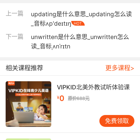
5. And for now, I would like to offer myself to
you as your true and unyielding friend.
上一篇
updating是什么意思_updating怎么读
至于现在 我只想做你的一个 真心相待不越位的好
_音标ʌp'deɪtɪŋ
HOT
朋友
下一篇
unwritten是什么意思_unwritten怎么
6. Man everywhere scratched an uneasy
读_音标ˌʌnˈrɪtn
living from an unyielding soil.
人们耕耘着贫瘠的土地挣扎求生
相关课程推荐
更多课程>
7. Because your unyielding morality means
VIPKID北美外教试听体验课
you've never had to make any of the tough
0
choices.
¥
原价688元
因为你不屈的品德意味着 你从来不需要做这些难
的决定
免费领取
8. Multiple catastrophic injuries consistent