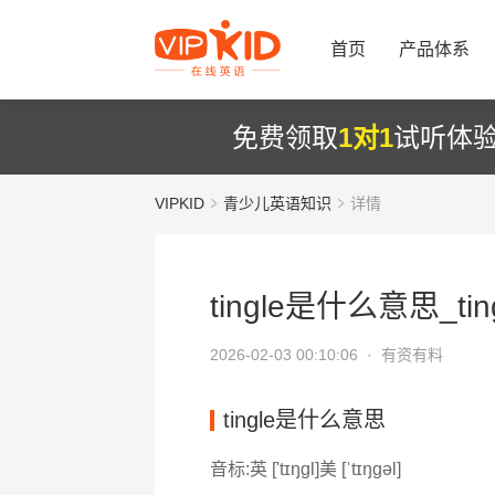
首页
产品体系
免费领取
1对1
试听体
VIPKID
青少儿英语知识
详情
tingle是什么意思_tin
2026-02-03 00:10:06 ·
有资有料
tingle是什么意思
音标:英 ['tɪŋɡl]美 [ˈtɪŋɡəl]