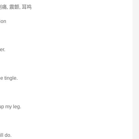
刺痛, 震颤, 耳鸣
ion
er.
e tingle.
 up my leg.
ll do.