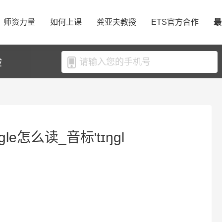
师资力量
如何上课
龚亚夫教授
ETS官方合作
最
验
gle怎么读_音标'tɪŋɡl