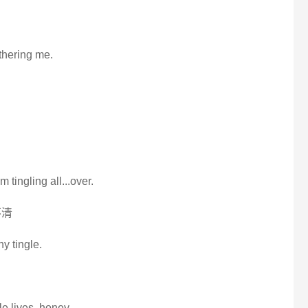
bothering me.
m tingling all...over.
不清
ny tingle.
e lives, honey.