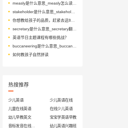
measly是什么意思_measly怎么读_音标ˈmi-zli
stakeholder是什么意思_stakeholder怎么读_音标ˈsteɪkhəʊldə(r)
你想教给孩子的品质，赶紧去这8部电影里找找…(今晚开始吧!!)
secretary是什么意思_secretary翻译_读音_用法_翻译
英语节日主题课程有哪些挑战？
buccaneering是什么意思_buccaneering怎么读_音标ˌbʌkəˈnɪərɪŋ
如何教孩子自然拼读
热搜推荐
少儿英语
少儿英语在线
儿童在线英语
在线少儿英语
幼儿早教英文
宝宝学英语早教
音标发音在线试听
幼儿英语兴趣班