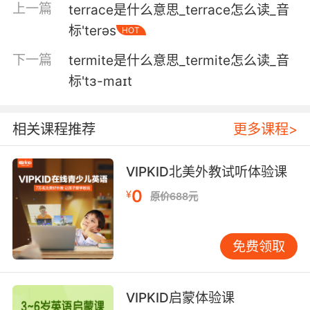
上一篇
terrace是什么意思_terrace怎么读_音
dramatically favor our efforts, things might
标'terəs
HOT
be different.
下一篇
termite是什么意思_termite怎么读_音
如果进行公平对决 我们一点胜算都没有 但如果我
标'tɜ-maɪt
们能让他们处于不公平的条件下 比如对我们极其
有利的条件下 可能就会有转机
相关课程推荐
更多课程>
4. Before that, it was all on my terms.
在此之前 一切都是我说的算
VIPKID北美外教试听体验课
0
¥
5. But I think I could give you some guidance
原价688元
in terms of your future, and doing it on your
own terms.
免费领取
但我想我可以给你一些 未来演艺事业的指导 你可
以自由发展
VIPKID启蒙体验课