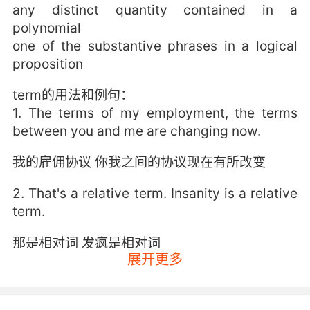
any distinct quantity contained in a
polynomial
one of the substantive phrases in a logical
proposition
term的用法和例句：
1. The terms of my employment, the terms
between you and me are changing now.
我的雇佣协议 你我之间的协议现在有所改变
2. That's a relative term. Insanity is a relative
term.
那是相对词 发疯是相对词
展开更多
3. Against them on even terms, we wouldn't
have a prayer of success, but if we can get
them to meet us on uneven terms, terms that