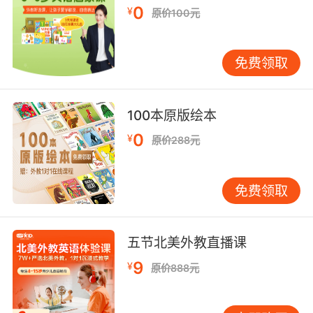
6. You're only there for me when it's on your
0
¥
原价100元
terms.
你只会在你有需要的时候 才会来陪我
免费领取
7. No, we're not doing this on your terms.
100本原版绘本
不 这次我们不按你的套路来
0
¥
原价288元
8. Separating short term memory from long
term memory.
免费领取
将短期记忆与长期记忆分开
9. You know, I've lived my life on my terms,
五节北美外教直播课
and I'll see it end on my term.
9
¥
原价888元
你知道 我一直按自己的方式生活 我也要以自己的
方式结束