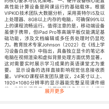
的核心要求与优化策略。 一、硬件设备核心配置
高性能计算设备是网课运行的基础载体。根据
VIPKID技术团队大数据分析，采用英特尔i5及以
上处理器、8GB以上内存的电脑，可确保99%以
上的课程流畅运行。值得注意的是，移动端设备
虽便于携带，但iPad Pro等高端平板仅能满足基
础功能，涉及文档编辑或多任务处理时仍显吃
力。教育技术专家Johnson（2022）在《线上学
习设备白皮书》中指出，具备独立显卡的笔记本
电脑在视频渲染和虚拟背景处理方面优势显著，
这对需要实时展示学习成果的英语课堂尤为重
要。 显示设备的选择直接影响视觉信息接收质
量。VIPKID课程研发团队建议，24英寸以上、
1920×1080分辨率的显示器能完整呈现课件细
节。实践数据显示，使用双屏设备的学生在课堂
展开更多
笔记效率上提升37%，这印证了哈佛大学教育学
院关于多屏互动提升学习专注度的研究结论。特
别在语法解析等需要板书演示的环节，主屏显示