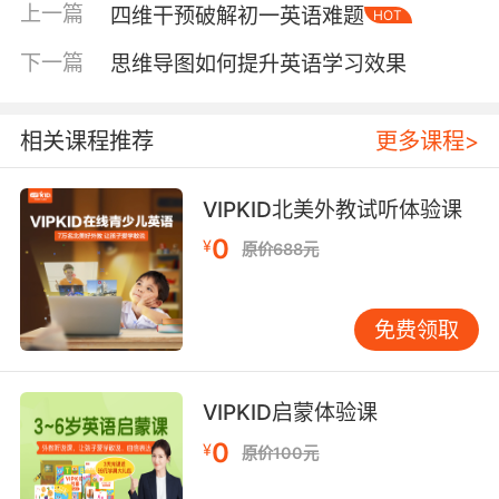
上一篇
四维干预破解初一英语难题
HOT
教师画面、副屏同步课件的布局模式已被证明能
有效降低认知负荷。 二、软件与网络环境 操作系
下一篇
思维导图如何提升英语学习效果
统与浏览器的适配性常被忽视却至关重要。
Windows 10及以上系统配合Chrome或Edge浏
览器，可完美兼容VIPKID自主研发的课堂互动工
相关课程推荐
更多课程>
具。Mac用户需注意M1芯片机型的Rosetta转译
设置，技术测试表明未正确配置的设备有12%的
VIPKID北美外教试听体验课
概率出现音频延迟。教育软件评测机构TechEd的
0
¥
原价688元
报告指出，保持浏览器版本更新可使课堂工具加
载速度提升40%，这对需要高频互动的英语对话
课至关重要。 网络环境的稳定性是在线学习的隐
免费领取
形生命线。VIPKID网络实验室建议家庭带宽不低
于50Mbps，且优先选择有线连接。实测数据显
示，WiFi信号强度每下降10%，课堂卡顿概率增
VIPKID启蒙体验课
加15%。对于农村地区学员，平台推出的智能网
0
¥
原价100元
络诊断工具可自动优化路由设置，该技术荣获
2023年国际远程教育协会创新奖。值得警惕的