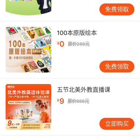
是，公共网络存在3.2%的安全隐患概率，建议配
免费领取
备VPN防护。 三、辅助设备与环境优化 音频设备
直接影响语言输入输出质量。VIPKID英语教学总
监团队强调，降噪耳机需达到-38dB主动降噪标
100本原版绘本
准，这能使背景噪音降低98%。对比测试显示，
0
¥
原价288元
普通耳麦在嘈杂环境下会导致23%的语音识别错
误，而专业设备可将误差控制在5%以内。有趣的
是，麦克风指向性角度每偏离15度，声音采集质
免费领取
量就会下降一个等级，这解释了为何某些学员总
被误判为发音不准。 光照与场景布置看似细节却
暗藏玄机。美国光学学会研究证实，500-700lux
五节北美外教直播课
的桌面照度可使眼部疲劳指数降低60%，这对于
9
¥
原价888元
需要长时间阅读的英语网课尤为重要。背景墙推
荐使用中性灰（RGB值128-128-128），既能突
出教师形象，又不会分散注意力。VIPKID课程设
立即购买
计师分享的案例显示，经过环境优化的学员，课
堂有效注视时长平均延长4.2分钟。 四、设备使