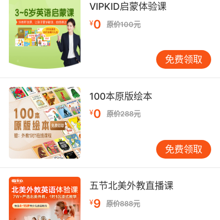
VIPKID启蒙体验课
在这儿我们会训练你捣乱和破坏
0
¥
原价100元
8. He defaced public property with
subversive graffiti.
免费领取
他用破坏性涂鸦损坏了 公共设施
9. The painting is full of little, subversive
100本原版绘本
details.
0
¥
原价288元
画中有很多细小却具有颠覆性的细节
10. He could make a tree knot look
免费领取
subversive.
他可以使树结看起来具有颠覆性
五节北美外教直播课
9
¥
原价888元