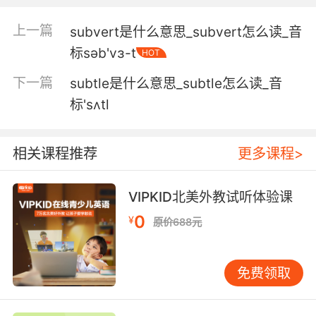
不管是不是盲目的忠诚 他造成了破坏然后还说谎
上一篇
subvert是什么意思_subvert怎么读_音
4. Yes, I'd like to report a subversive.
标səb'vɜ-t
HOT
喂 我想举报一个颠覆分子
下一篇
subtle是什么意思_subtle怎么读_音
标'sʌtl
5. I hope this subversive was strung up for
treason.
相关课程推荐
更多课程>
希望这名颠覆分子能因叛国罪被绞死
6. Well, the corset is subversive, that's the
VIPKID北美外教试听体验课
point.
0
¥
原价688元
好吧 紧身胸衣是颠覆性设计 是重点
免费领取
7. Here, we will train you in sabotage and
subversion.