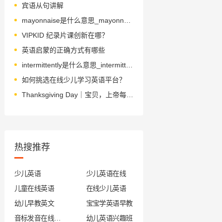
宾语从句讲解
mayonnaise是什么意思_mayonnaise怎么读_音标ˌmeɪəˈneɪz
VIPKID 纪录片课创新在哪？
英语启蒙的正确方式有哪些
intermittently是什么意思_intermittently怎么读_音标ˌɪntə'mɪtəntlɪ
如何挑选在线少儿学习英语平台？
Thanksgiving Day｜宝贝，上帝每天给了你86400秒的时间当礼物，你可曾用过其中一秒说“谢谢”？
热搜推荐
少儿英语
少儿英语在线
儿童在线英语
在线少儿英语
幼儿早教英文
宝宝学英语早教
音标发音在线试听
幼儿英语兴趣班