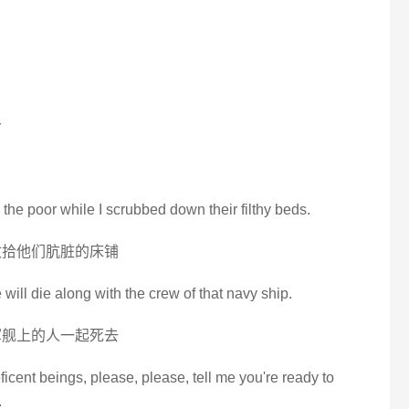
r
he poor while I scrubbed down their filthy beds.
收拾他们肮脏的床铺
ill die along with the crew of that navy ship.
军舰上的人一起死去
ficent beings, please, please, tell me you're ready to
.