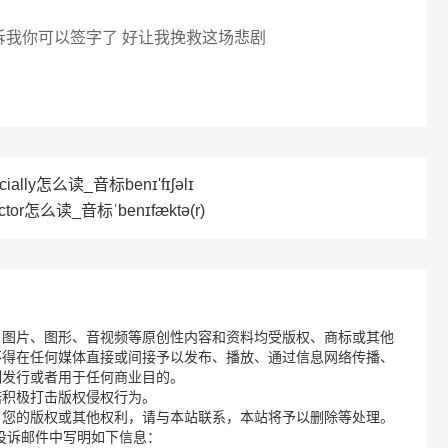
诉我你可以签字了 好让我挽救这场悲剧
cially怎么读_音标benɪ'fɪʃəlɪ
tor怎么读_音标ˈbenɪfæktə(r)
、图片、图形、音视频等原创性内容和资料均受版权、商标或其他
不得在任何媒体直接或间接予以发布、播放、通过信息网络传播、
制发行或者用于任何商业目的。
诺积极打击版权侵权行为。
了您的版权或其他权利，请与本站联系，本站将予以删除等处理。
请您在投诉邮件中写明如下信息：