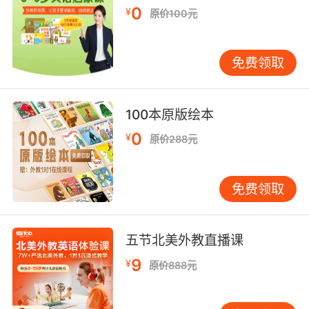
stagnant, and it sickens me.
0
¥
原价100元
你们国人都是傲慢的哲学家和软弱的诗人 你们的
海水污浊不堪 这让我恶心
免费领取
9. Oxygen is scarce in these stagnant waters,
but the eggs will get enough from the
100本原版绘本
bubbles to allow them to develop.
0
¥
原价288元
氧气在不流动的水中十分稀缺 但这些受精卵会从
泡泡中获得足够的氧气 得以生长发育
免费领取
五节北美外教直播课
9
¥
原价888元