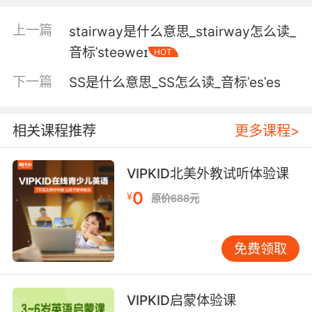
5. I think "stagnant" is a better word for us.
上一篇
stairway是什么意思_stairway怎么读_
我觉得停滞不前比较适合我们
音标ˈsteəweɪ
HOT
6. Not just sit stagnant like an invitation for all
下一篇
SS是什么意思_SS怎么读_音标ˈesˈes
the leptospira and giardia in the area.
而不是被堵在那里形成死水 等着钩端螺旋体和鞭
相关课程推荐
更多课程>
毛虫找上门来
7. The process of recovery has become
VIPKID北美外教试听体验课
stagnant, so I've increased the level of
0
¥
difficulty, in order to remain engaged.
原价688元
康复的过程使它停滞 所以我要加大难度 来保持兴
免费领取
趣
8. You're a kingdom of bloated philosophers
and flaccid poets whose waters have grown
VIPKID启蒙体验课