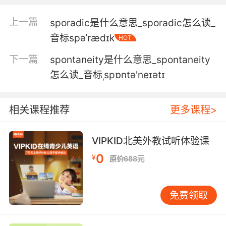
5. I don't know. It's kinda spooky, actually.
上一篇
sporadic是什么意思_sporadic怎么读_
不知道 老实说 这挺诡异的
音标spəˈrædɪk
HOT
下一篇
spontaneity是什么意思_spontaneity
6. The other guy was a spooky euro dude.
怎么读_音标ˌspɒntə'neɪətɪ
另一个家伙是个诡异的欧洲人
7. I don't ever say that. I like spooky.
相关课程推荐
更多课程>
我不会说这种话 我爱毛骨悚然
VIPKID北美外教试听体验课
8. spooky or supernatural? I seen some shit.
0
¥
原价688元
像阿飘或超自然现象 我看见一些鬼东西
免费领取
9. spooky how the time flies when one is
having fun.