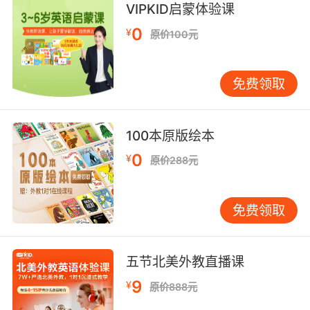
欢乐的时光总是过的飞快 挺可怕的
VIPKID启蒙体验课
0
¥
原价100元
10. ...have had their own spooky tradition
since the fourth grade.
免费领取
从四年级开始就有 他们自己吓人的传统
100本原版绘本
0
¥
原价288元
免费领取
五节北美外教直播课
9
¥
原价888元