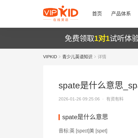
首页
产品体系
免费领取
1对1
试听体
VIPKID
青少儿英语知识
详情
spate是什么意思_sp
2026-01-26 09:25:06 ·
有资有料
spate是什么意思
音标:英 [speɪt]美 [spet]