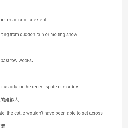
mber or amount or extent
ulting from sudden rain or melting snow
 past few weeks.
 custody for the recent spate of murders.
案的嫌疑人
ate, the cattle wouldn't have been able to get across.
河流