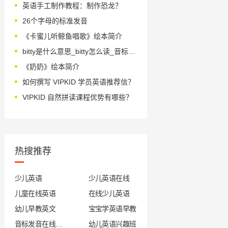
英语手工制作教程：制作恐龙？
26个字母的标准发音
《卡蜜儿听鲸鱼唱歌》绘本简介
bitty是什么意思_bitty怎么读_音标ˈbɪtɪ
《奶奶》绘本简介
如何撰写 VIPKID 学员英语推荐信？
VIPKID 自然拼读课程优势有哪些？
热搜推荐
少儿英语
少儿英语在线
儿童在线英语
在线少儿英语
幼儿早教英文
宝宝学英语早教
音标发音在线试听
幼儿英语兴趣班