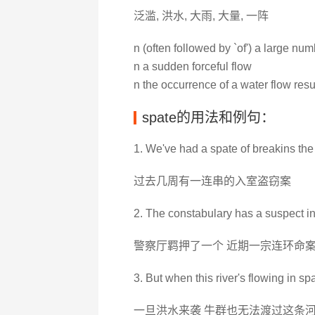
泛滥, 洪水, 大雨, 大量, 一阵
n (often followed by `of') a large nu
n a sudden forceful flow
n the occurrence of a water flow res
spate的用法和例句：
1. We've had a spate of breakins the
过去几周有一连串的入室盗窃案
2. The constabulary has a suspect in
警察厅羁押了一个 近期一宗连环命
3. But when this river's flowing in sp
一旦洪水来袭 牛群也无法渡过这条