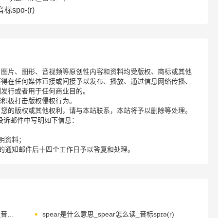
spɑ-(r)
、图片、图形、音视频等原创性内容和资料均受版权、商标或其他
不得在任何媒体直接或间接予以发布、播放、通过信息网络传播、
制发行或者用于任何商业目的。
诺积极打击版权侵权行为。
了您的版权或其他权利，请与本站联系，本站将予以删除等处理。
请您在投诉邮件中写明如下信息：
明资料；
的通知邮件后十四个工作日予以答复和处理。
speakeasy是什么意思_speakeasy怎么读_音标ˈspi-ki-zi
spear是什么意思_spear怎么读_音标spɪə(r)