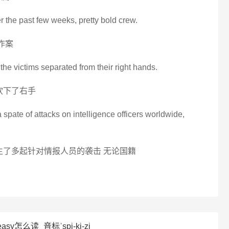
r the past few weeks, pretty bold crew.
作案
 the victims separated from their right hands.
砍下了右手
 spate of attacks on intelligence officers worldwide,
生了多起针对情报人员的袭击 无论国籍
asy怎么读_音标ˈspi-ki-zi