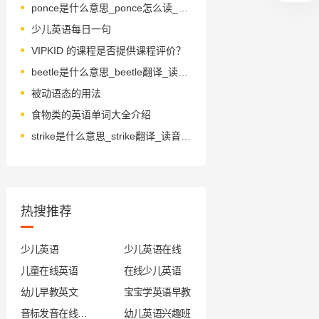
ponce是什么意思_ponce怎么读_音标'pɔns
少儿英语每日一句
VIPKID 的课程是否提供课程评价？
beetle是什么意思_beetle翻译_读音_用法_翻译
被动语态的用法
食物类的英语单词大全介绍
strike是什么意思_strike翻译_读音_用法_翻译
热搜推荐
少儿英语
少儿英语在线
儿童在线英语
在线少儿英语
幼儿早教英文
宝宝学英语早教
音标发音在线试听
幼儿英语兴趣班