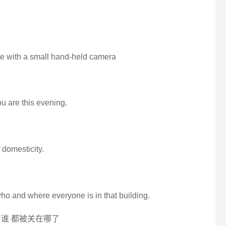
de with a small hand-held camera
ou are this evening.
 domesticity.
who and where everyone is in that building.
谁 都被关在哪了