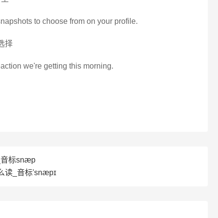
napshots to choose from on your profile.
选择
eaction we're getting this morning.
_音标snæp
么读_音标'snæpɪ