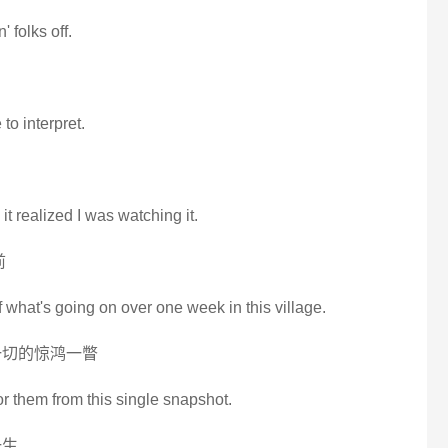
' folks off.
 to interpret.
 it realized I was watching it.
前
 what's going on over one week in this village.
一切的惊鸿一瞥
or them from this single snapshot.
一生