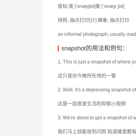
音标:英 ['snæpʃɒt]美 [ˈsnæpˌʃɑt]
快照, 抽点打印[计] 瞬象; 抽点打印
an informal photograph; usually ma
snapshot的用法和例句：
1. This is just a snapshot of where y
这只是你今晚所在地的一瞥
2. Well, it's a depressing snapshot of
这是一段居家生活的抑郁小视频
3. We're about to get a snapshot of 
我们马上就能收到闪照 知道楼里都有