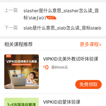
我们必须拿出行动 证明这船上不是只有懒鬼
上一篇
slasher是什么意思_slasher怎么读_音
5. He was a bit of a slacker, but this report
标ˈslæʃə(r)
HOT
was impressive, insightful, even.
下一篇
slab是什么意思_slab怎么读_音标slæb
他虽然有点混 但是他这次作的报告令人印象深刻
甚至可以说是非常有洞察力的
相关课程推荐
更多课程>
6. I just I concentrated on teaching
neuroscience to uppermiddleclass slackers.
VIPKID北美外教试听体验课
专心向那些中产懒虫们 讲授神经系统科学
0
¥
原价688元
7. He'll never be anything more than a lazy
slacker the rest of his life.
免费领取
他会一事无成 终其一生都是个懒鬼
8. I've seen slackers come and go, but I
VIPKID启蒙体验课