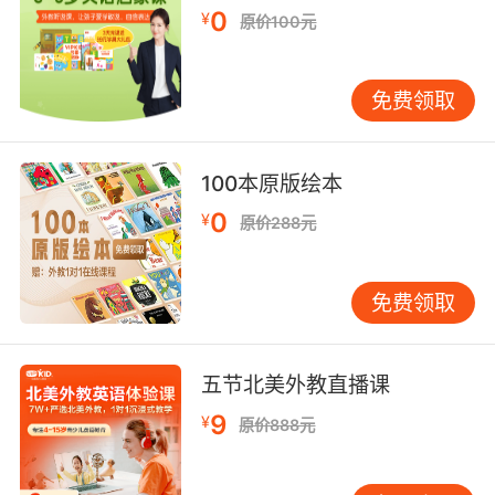
promised your dad I'd look after you, which at
0
¥
原价100元
the time didn't seem like such a project.
我看着怠惰的士兵来来去去 但是我答应了 爸要照
免费领取
顾你 那时候我不知道会是这么大一项工程
9. It's because thoughtless slackers like you
100本原版绘本
chugged too much Impulse and when you
0
snapped back, the world went to shit, that's
¥
原价288元
why.
正是由于像你这种自私的懒鬼 喝了太多脉冲 当你
免费领取
们回过神的时候 世界陷入混乱 这就是原因
五节北美外教直播课
9
¥
原价888元