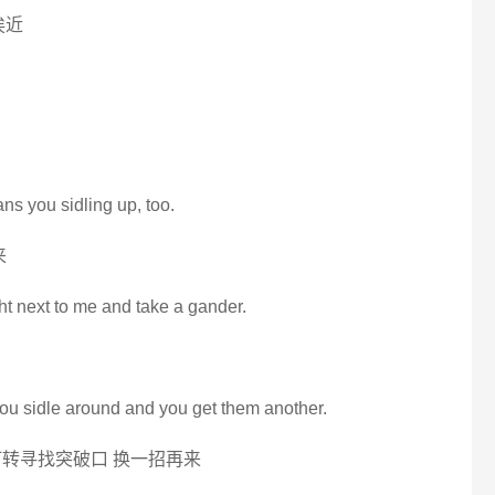
挨近
ans you sidling up, too.
来
ht next to me and take a gander.
ou sidle around and you get them another.
转寻找突破口 换一招再来