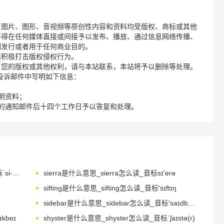
、图片、图形、音视频等原创性内容和资料均受版权、商标或其他
不得在任何媒体直接或间接予以发布、播放、通过信息网络传播、
制发行或者用于任何商业目的。
诺积极打击版权侵权行为。
了您的版权或其他权利，请与本站联系，本站将予以删除等处理。
请您在投诉邮件中写明如下信息：
明资料；
的通知邮件后十四个工作日予以答复和处理。
Siegfried是什么意思_Siegfried怎么读_音标ˈsi-ɡfri-d
sierra是什么意思_sierra怎么读_音标sɪ'erə
sifting是什么意思_sifting怎么读_音标'sɪftɪŋ
sidebar是什么意思_sidebar怎么读_音标'saɪdbɑ-(r)
kbeɪ
shyster是什么意思_shyster怎么读_音标ˈʃaɪstə(r)