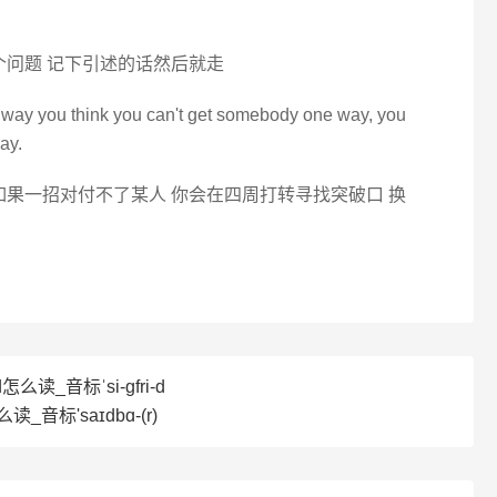
个问题 记下引述的话然后就走
ted way you think you can't get somebody one way, you
ay.
如果一招对付不了某人 你会在四周打转寻找突破口 换
d怎么读_音标ˈsi-ɡfri-d
读_音标'saɪdbɑ-(r)