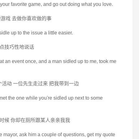
to your favorite game, and go out doing what you love.
游戏 去做你喜欢做的事
dle up to the issue a little easier.
点技巧性地说话
s at an event once, and a man sidled up to me, took me
个活动 一位先生走过来 把我带到一边
d met the one while you're sidled up next to some
时候 你却在厕所跟某人亲亲我我
the mayor, ask him a couple of questions, get my quote