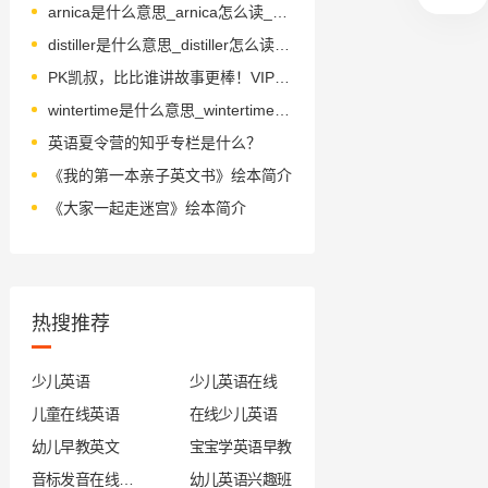
arnica是什么意思_arnica怎么读_音标'ɑ-nɪkə
distiller是什么意思_distiller怎么读_音标dɪˈstɪlə(r)
PK凯叔，比比谁讲故事更棒！VIPKID的孩子们快来吧！
wintertime是什么意思_wintertime怎么读_音标ˈwɪntətaɪm
英语夏令营的知乎专栏是什么？
《我的第一本亲子英文书》绘本简介
《大家一起走迷宫》绘本简介
热搜推荐
少儿英语
少儿英语在线
儿童在线英语
在线少儿英语
幼儿早教英文
宝宝学英语早教
音标发音在线试听
幼儿英语兴趣班