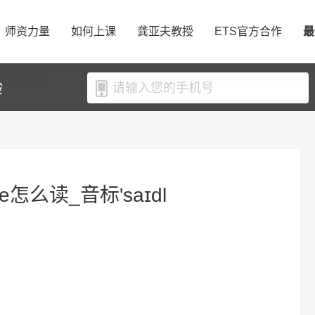
师资力量
如何上课
龚亚夫教授
ETS官方合作
最
验
le怎么读_音标'saɪdl