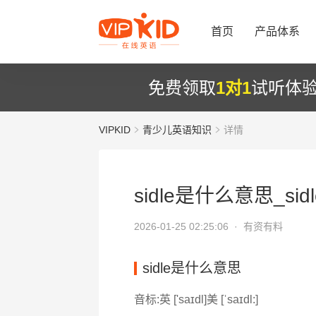
首页
产品体系
免费领取
1对1
试听体
VIPKID
青少儿英语知识
详情
sidle是什么意思_sid
2026-01-25 02:25:06 ·
有资有料
sidle是什么意思
音标:英 ['saɪdl]美 [ˈsaɪdl:]