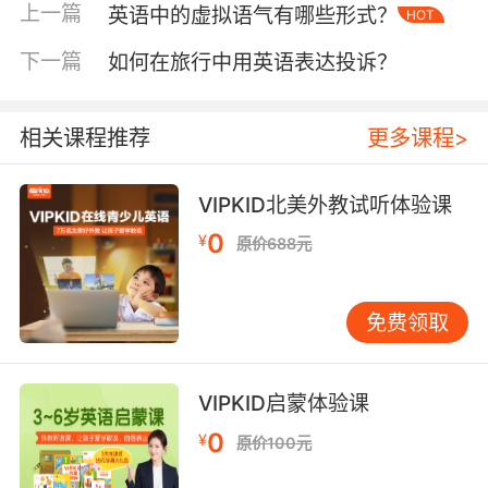
计，让孩子在游戏化互动中完成超过200个实用
上一篇
英语中的虚拟语气有哪些形式？
HOT
句型的自然习得。
下一篇
如何在旅行中用英语表达投诉？
二、教学重构：人机协同的创新实践
在课堂教学层面，机器人已从辅助工具演变为教
相关课程推荐
更多课程>
学伙伴。某双语学校实践案例显示，教师通过平
板操控智能设备演示绘本故事时，学生注意力集
中度较传统授课提升41%。VIPKID开发的智能课
VIPKID北美外教试听体验课
件系统，能根据实时互动数据自动调整教学节
0
¥
原价688元
奏，当检测到60%学生未掌握现在进行时结构
时，系统立即生成强化练习模块。
免费领取
课后巩固环节，智能批改系统展现出独特优势。
上海外国语大学测评发现，机器人对写作错误的
标注准确率达89%，尤其擅长捕捉冠词误用等细
VIPKID启蒙体验课
微问题。VIPKID学员使用"智能作文本"三个月
0
¥
原价100元
后，平均句式复杂度提升23%，且87%的家长反
馈孩子不再抗拒写作训练。值得关注的是，北京