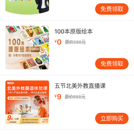
某培训机构引入的情感识别机器人，能通过微表
免费领取
情分析及时给予鼓励，使课堂参与度提升至
94%。
100本原版绘本
三、破局之道：技术应用的深层挑战
尽管技术前景广阔，当前仍面临多重制约。硬件
0
¥
原价288元
层面，51%的教育机构反映智能设备存在动作延
迟问题，某县城学校调研显示网络卡顿导致32%
免费领取
的互动中断。算法偏见亦不容忽视，斯坦福大学
研究指出现有模型对非标准发音的识别误差率高
达26%，这可能加剧区域教育资源差距。
五节北美外教直播课
情感交互短板尤为突出，剑桥大学实验证实机器
9
¥
原价888元
人无法有效处理6岁以上儿童的隐喻表达。
VIPKID教学团队发现，当涉及文化背景知识时，
78%的学员更倾向向真人教师提问。数据安全方
立即购买
面，欧盟GDPR框架下的评估报告显示，儿童语
音数据的加密存储成本占机构运营支出的19%，