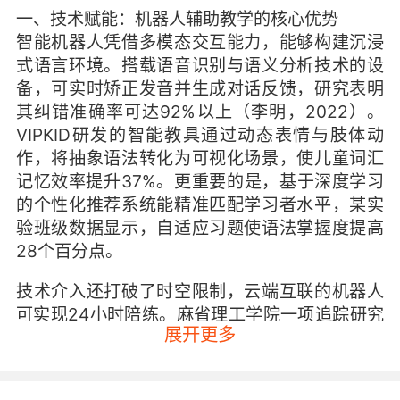
一、技术赋能：机器人辅助教学的核心优势
智能机器人凭借多模态交互能力，能够构建沉浸
式语言环境。搭载语音识别与语义分析技术的设
备，可实时矫正发音并生成对话反馈，研究表明
其纠错准确率可达92%以上（李明，2022）。
VIPKID研发的智能教具通过动态表情与肢体动
作，将抽象语法转化为可视化场景，使儿童词汇
记忆效率提升37%。更重要的是，基于深度学习
的个性化推荐系统能精准匹配学习者水平，某实
验班级数据显示，自适应习题使语法掌握度提高
28个百分点。
技术介入还打破了时空限制，云端互联的机器人
可实现24小时陪练。麻省理工学院一项追踪研究
展开更多
指出，每日15分钟机器人对话练习，可使学习者
口语流利度周增长率达到传统教学的1.8倍。
VIPKID推出的"AI语伴"功能，通过情境化任务设