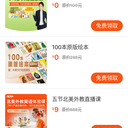
当然了 大块头吹萨克斯风
0
¥
原价100元
10. Trust me, if there's anything I know how to
find, it's cheap sax.
免费领取
放心我 这世上我最会找的东西 就是便宜萨克斯风
[ ]
100本原版绘本
0
¥
原价288元
免费领取
五节北美外教直播课
9
¥
原价888元