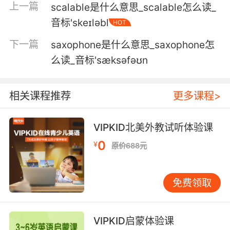
上一篇
scalable是什么意思_scalable怎么读_
6. Gabi, I have to get out of here before the
音标'skeɪləbl
HOT
sax solo kicks in.
下一篇
saxophone是什么意思_saxophone怎
加比 我必须要在萨克斯独奏前出去
么读_音标'sæksəfəʊn
7. I want them hooked on the sax, so they're
waiting for it all through the record.
相关课程推荐
更多课程>
我想让他们喜欢萨克斯 所以我们的唱片一直在等
VIPKID北美外教试听体验课
着这部分
0
¥
原价688元
8. sax lesson tomorrow. I don't know what
time it is.
免费领取
萨克斯课 我不知道是几点
9. Of course the big man plays the sax.
VIPKID启蒙体验课