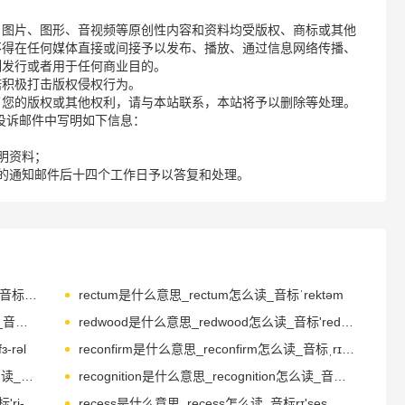
、图片、图形、音视频等原创性内容和资料均受版权、商标或其他
不得在任何媒体直接或间接予以发布、播放、通过信息网络传播、
制发行或者用于任何商业目的。
诺积极打击版权侵权行为。
了您的版权或其他权利，请与本站联系，本站将予以删除等处理。
请您在投诉邮件中写明如下信息：
明资料；
的通知邮件后十四个工作日予以答复和处理。
reconvene是什么意思_reconvene怎么读_音标.ri-kәn'vi-n
rectum是什么意思_rectum怎么读_音标ˈrektəm
recuperate是什么意思_recuperate怎么读_音标rɪ'ku-pəreɪt
redwood是什么意思_redwood怎么读_音标'redwʊd
-rəl
reconfirm是什么意思_reconfirm怎么读_音标ˌrɪ-kənˈfɜ-m
recompense是什么意思_recompense怎么读_音标'rekəmpens
recognition是什么意思_recognition怎么读_音标ˌrekəgˈnɪʃn
reclassify是什么意思_reclassify怎么读_音标'ri-'klæsifai
recess是什么意思_recess怎么读_音标rɪ'ses