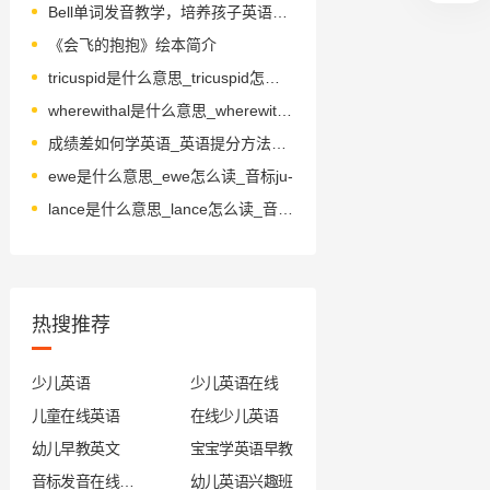
Bell单词发音教学，培养孩子英语语感
《会飞的抱抱》绘本简介
tricuspid是什么意思_tricuspid怎么读_音标traɪ'kʌspɪd
wherewithal是什么意思_wherewithal怎么读_音标ˈweəwɪðɔ-l
成绩差如何学英语_英语提分方法有哪些
ewe是什么意思_ewe怎么读_音标ju-
lance是什么意思_lance怎么读_音标lɑ-ns
热搜推荐
少儿英语
少儿英语在线
儿童在线英语
在线少儿英语
幼儿早教英文
宝宝学英语早教
音标发音在线试听
幼儿英语兴趣班