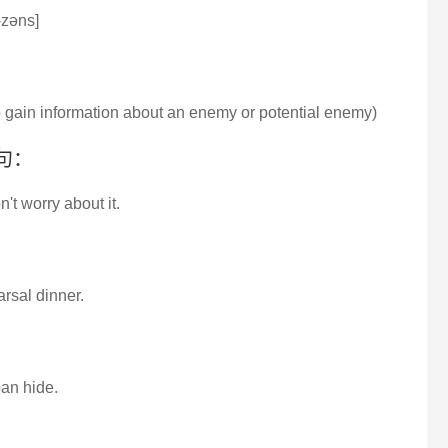
-zəns]
to gain information about an enemy or potential enemy)
例句：
't worry about it.
arsal dinner.
ban hide.