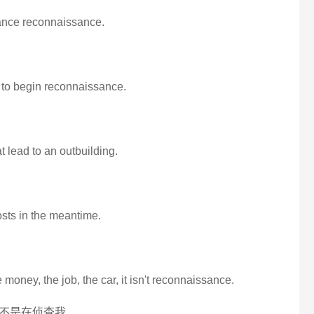
stance reconnaissance.
 to begin reconnaissance.
 lead to an outbuilding.
sts in the meantime.
 money, the job, the car, it isn't reconnaissance.
这不是在侦查我