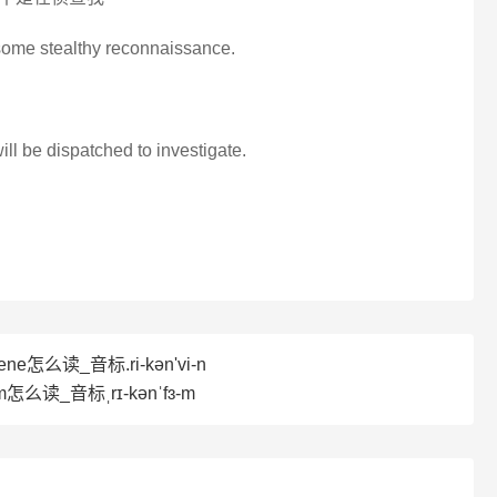
, some stealthy reconnaissance.
ll be dispatched to investigate.
ne怎么读_音标.ri-kәn'vi-n
m怎么读_音标ˌrɪ-kənˈfɜ-m