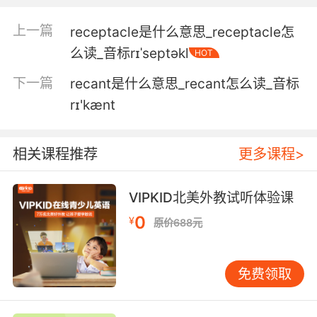
4. They're recapping now, and we're still here.
上一篇
receptacle是什么意思_receptacle怎
么读_音标rɪˈseptəkl
HOT
他们现在都在回顾案件了 我们还在这
下一篇
recant是什么意思_recant怎么读_音标
5. So, let me recap what you've told me.
rɪ'kænt
所以 让我回顾一下你告诉我的
相关课程推荐
更多课程>
6. All right, let's pause right there and recap.
我们在这里暂停 总结一下
VIPKID北美外教试听体验课
0
7. To recap, a 19yearold murder case is being
¥
原价688元
reopened.
简而言之 一起十九岁少女被杀案件 已经重新立案
免费领取
8. A fine recap of things I already know.