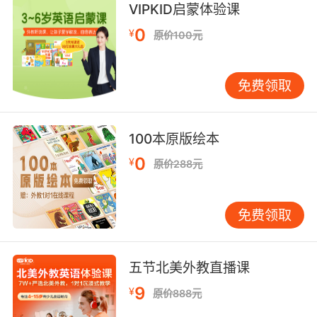
VIPKID启蒙体验课
你把我已经知道的事总结得很到位
0
¥
原价100元
9. You don't need a cheat sheet, you don't
need a a recap.
免费领取
你不需要备忘表 也不需要一份简要回顾
10. So much shit, I'm compelled to recap that
100本原版绘本
shit for you.
0
¥
原价288元
太多了 我都只能给你们回顾一下这些糟心事了
免费领取
五节北美外教直播课
9
¥
原价888元