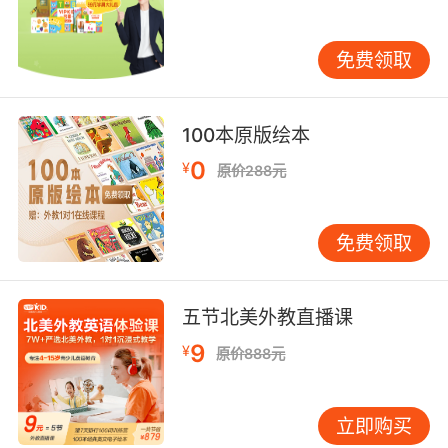
夜幕降临，但小男孩却从睡眠中转醒了。怎么办
免费领取
呢？爸爸妈妈都睡着了，四周黑漆漆的，好可
怕！没关系，还有好朋友月亮相伴，一起开始冒
险之旅吧！第一站是蹦床，第二站是旋转滑梯，
100本原版绘本
还有好吃的巧克力冰淇淋哟！海盗游戏和月亮的
0
朋友们也在等着你呢！有了他们的陪伴，夜晚再
¥
原价288元
也不孤单了。
本书作者非常了解孩子的心理——每个孩子都害
免费领取
怕一个人的夜晚，都遇到过独自醒来的时候，进
而联想到让他们“和月亮聊聊天”这个巧妙的点
五节北美外教直播课
子。想象力可谓极其丰富，也符合孩子对一切都
很好奇的心理。无论是故事还是图画，每个细节
9
¥
原价888元
中彰显着奇妙。相信可爱的孩子们会爱上这本“自
说自话”的书，它会陪伴他们度过一个又一个美妙
的夜晚。
立即购买