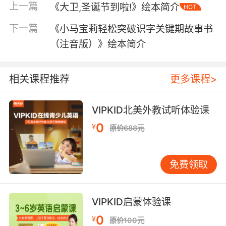
上一篇
《大卫,圣诞节到啦!》绘本简介
HOT
下一篇
《小马宝莉轻松突破识字关键期故事书
（注音版）》绘本简介
相关课程推荐
更多课程>
VIPKID北美外教试听体验课
0
¥
原价688元
内容简介
免费领取
月亮，你会说话吗？如果你会说的话，那就太好
VIPKID启蒙体验课
了！我就能跟你聊天了，我要告诉你好多白天发
0
¥
原价100元
生的趣事。