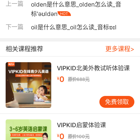
上一篇
olden是什么意思_olden怎么读_音
我没事 请跟警察说我没事
标'əʊldən
HOT
5. OK, you asked, and I told the truth, OK.
下一篇
oil是什么意思_oil怎么读_音标ɒɪl
好吧 你问我 我说了真话 好吗
相关课程推荐
更多课程>
6. Yeah, OK, OK! I bet you blew their socks
off.
VIPKID北美外教试听体验课
对 好 我肯定你让他们刮目相看
0
¥
原价688元
7. OK, so that's gonna leave a nice little bruise
for you, but I think you're gonna be OK.
免费领取
应该会留下一道小小的淤青 但我觉得应该没事
8. OK, OK, I clearly cannot compete at this
VIPKID启蒙体验课
table, but, uh, loOK, I gotta go hang out with
0
¥
原价100元