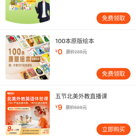
wifey.
显然我在牌桌上毫无胜算 但是我要去陪老婆
免费领取
9. OK, OK, before you say anything, just know
that I never imagined the virus being used for
100本原版绘本
something like this.
0
¥
原价288元
好了 好了 在你开口之前 只希望你明白我从没想
过这个病毒 会被用在这种事情上
免费领取
10. It's OK. It's for your own protection.
没关系 我们这是为了保护你
五节北美外教直播课
9
¥
原价888元
立即购买