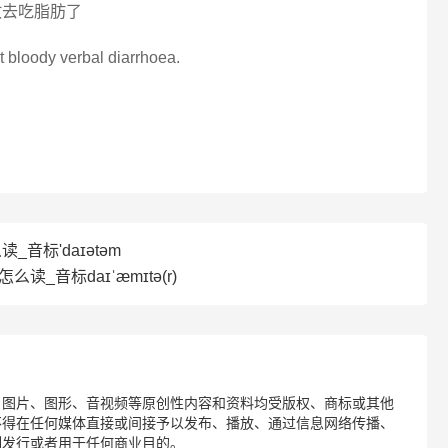
敢去吃脂肪了
ot bloody verbal diarrhoea.
了
读_音标'daɪətəm
r怎么读_音标daɪˈæmɪtə(r)
、图片、图形、音视频等原创性内容和资料均受版权、商标或其他
不得在任何媒体直接或间接予以发布、播放、通过信息网络传播、
制发行或者用于任何商业目的。