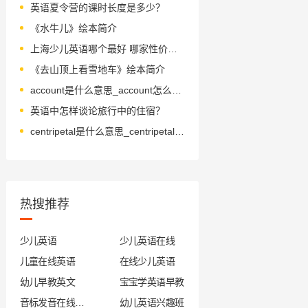
英语夏令营的课时长度是多少？
《水牛儿》绘本简介
上海少儿英语哪个最好 哪家性价比更高
《去山顶上看雪地车》绘本简介
account是什么意思_account怎么读_音标ə'kaʊnt
英语中怎样谈论旅行中的住宿？
centripetal是什么意思_centripetal怎么读_音标senˈtrɪpɪtl
热搜推荐
少儿英语
少儿英语在线
儿童在线英语
在线少儿英语
幼儿早教英文
宝宝学英语早教
音标发音在线试听
幼儿英语兴趣班