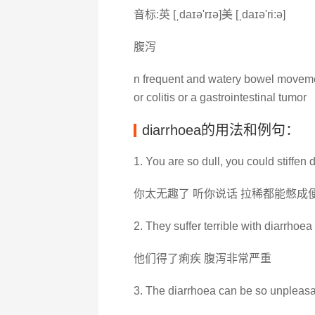
音标:英 [ˌdaɪə'rɪə]美 [ˌdaɪə'ri:ə]
腹泻
n frequent and watery bowel movemen
or colitis or a gastrointestinal tumor
diarrhoea的用法和例句：
1. You are so dull, you could stiffen 
你太无趣了 听你说话 拉稀都能憋成
2. They suffer terrible with diarrhoea
他们得了痢疾 腹泻非常严重
3. The diarrhoea can be so unpleasant