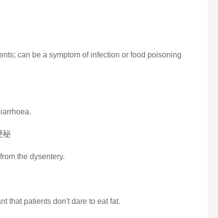
ts; can be a symptom of infection or food poisoning
diarrhoea.
便秘
 from the dysentery.
 that patients don't dare to eat fat.