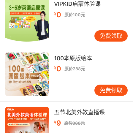
VIPKID启蒙体验课
0
¥
原价100元
免费领取
100本原版绘本
0
¥
原价288元
免费领取
五节北美外教直播课
9
¥
原价888元