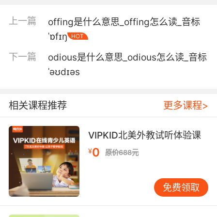
不不 我可以 我可以用我另一只手开枪
上一篇
offing是什么意思_offing怎么读_音标
5. offhand, I'd say we're being sucked into a
ˈɒfɪŋ
HOT
weird portal thingy.
下一篇
odious是什么意思_odious怎么读_音标
不知道 不过我们好像正在 被吸入一个奇怪的传送
ˈəʊdɪəs
门
6. I can't give you an exact number, but
相关课程推荐
更多课程>
offhand, this kind of testing can run you
hundreds of thousands of dollars.
VIPKID北美外教试听体验课
我无法给你确切报价 但是这种检验 粗估要花你几
0
¥
原价688元
十万元
免费领取