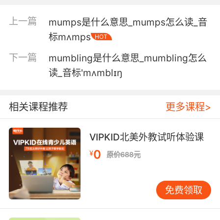
妈妈 她以为有一件是她的
上一篇
mumps是什么意思_mumps怎么读_音
5. We're putting on a show for our mummies.
标mʌmps
HOT
我们要给妈妈表演一个节目
下一篇
mumbling是什么意思_mumbling怎么
6. This mummy is not only a part of our
读_音标'mʌmblɪŋ
heritage.
这个木乃伊不止是我们文化遗产的一部分
相关课程推荐
更多课程>
7. I think it's something to do with my
VIPKID北美外教试听体验课
mummy.
0
¥
原价688元
我觉得这个习惯和我妈有关
8. and I almost fainted, too, because it was a
免费领取
mummy.