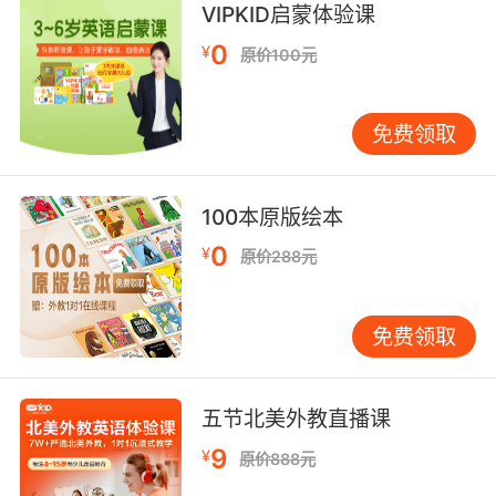
我也差点晕了 那是个木乃伊
VIPKID启蒙体验课
9. and there's another mummy here is a
0
¥
原价100元
coincidence.
和这里又发现一具木乃伊只是巧合
免费领取
10. Remove the medallions, and the mummies
fall.
100本原版绘本
0
¥
移动大勋章 木乃伊应声倒地
原价288元
免费领取
五节北美外教直播课
9
¥
原价888元