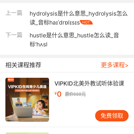
中 类似于液体支架 填充于脊柱的受伤部位
上一篇
hydrolysis是什么意思_hydrolysis怎么
读_音标haɪˈdrɒlɪsɪs
HOT
下一篇
hustle是什么意思_hustle怎么读_音
标'hʌsl
相关课程推荐
更多课程>
VIPKID北美外教试听体验课
0
¥
原价688元
免费领取