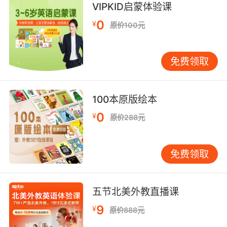
VIPKID启蒙体验课
0
¥
原价100元
免费领取
100本原版绘本
0
¥
原价288元
免费领取
五节北美外教直播课
9
¥
原价888元