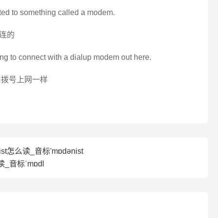
ed to something called a modem.
连的
ing to connect with a dialup modem out here.
用拨号上网一样
ist怎么读_音标'mɒdәnist
_音标ˈmɒdl