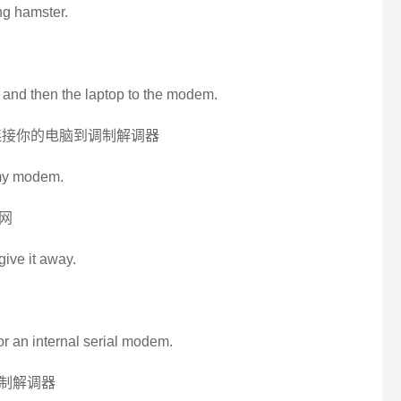
ng hamster.
 and then the laptop to the modem.
连接你的电脑到调制解调器
 my modem.
网
give it away.
r an internal serial modem.
制解调器