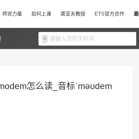
师资力量
如何上课
龚亚夫教授
ETS官方合作
最
验
odem怎么读_音标ˈməʊdem