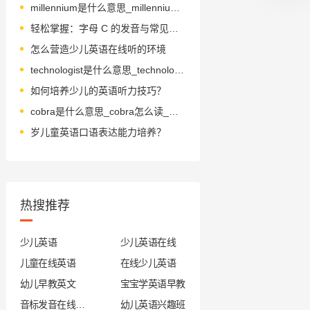
millennium是什么意思_millennium怎么读_音标mɪˈlenɪəm
轻松掌握：字母 C 的发音与常见单词示例
怎么营造少儿英语在线听的环境
technologist是什么意思_technologist怎么读_音标tekˈnɒlədʒɪst
如何培养少儿的英语听力技巧？
cobra是什么意思_cobra怎么读_音标'kəʊbrə
岁儿童英语口语表达能力培养？
热搜推荐
少儿英语
少儿英语在线
儿童在线英语
在线少儿英语
幼儿早教英文
宝宝学英语早教
音标发音在线试听
幼儿英语兴趣班