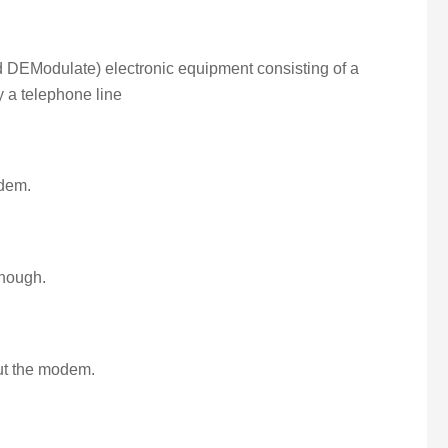
 DEModulate) electronic equipment consisting of a
 a telephone line
odem.
though.
out the modem.