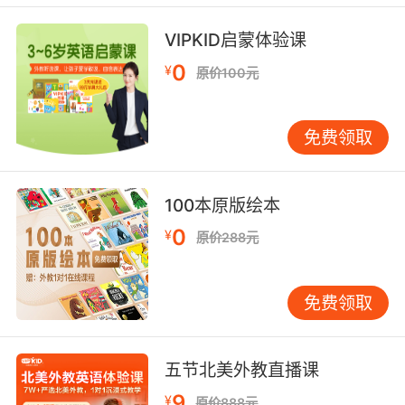
records, to mi anagement, to just flatout
wrong.
VIPKID启蒙体验课
如果你了解我目睹的那些破事 从丢失记录 管理不
0
¥
原价100元
善到办错事
8. You got a room full of people here, all
免费领取
waiting to hear your vision, but instead,
they're hearing delays, mishaps and mi
anagement.
100本原版绘本
0
¥
一屋子的人坐在这里 等着你展望未来 结果 他们
原价288元
却只听到延迟 事故 管理不当
免费领取
9. Damn, you got a room full of people here
all waiting to hear your vision, but instead,
they're hearing delays, mishaps and mi
五节北美外教直播课
anagement.
9
¥
原价888元