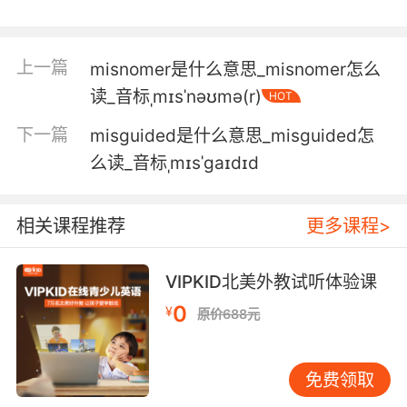
你也从来没告诉过我 你差点因为部门管理不善而
被解雇
上一篇
misnomer是什么意思_misnomer怎么
读_音标ˌmɪsˈnəʊmə(r)
HOT
5. Well, the first time was so mi anaged, we
wanted to take another crack at it.
下一篇
misguided是什么意思_misguided怎
么读_音标ˌmɪsˈgaɪdɪd
第一次处理得非常不当 我们想要再试试看
6. Or I'll go to the lenders that you've
相关课程推荐
更多课程>
borrowed money from and inform them of
your mi anagement of your previous
business.
VIPKID北美外教试听体验课
0
¥
原价688元
不然我就去找你借钱的那些放款人 告诉他们你之
前做生意经营不善
免费领取
7. If you knew half the shit I've seen, from lost