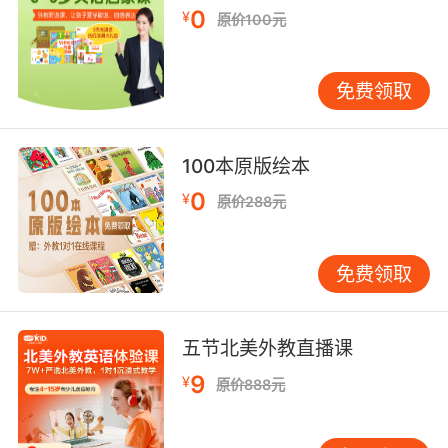
认两者在责任触发条件上的区别。语境层面，需
0
¥
原价100元
识别"material breach"（重大违约）等弹性术语
背后的商业意图，如某次外教课程质量争议中，
双方对"material"的判断标准分歧导致调解周期
免费领取
延长15天。
体系化解析要求将单个术语置于合同整体架构中
100本原版绘本
审视。例如在数据隐私条款中，"data
0
¥
原价288元
controller"（数据控制者）与"data
processor"（数据处理者）的欧盟GDPR定义，
需与合同其他章节的责任划分条款交叉验证。
免费领取
MIT媒体实验室2022年发布的《跨境数据合同指
南》建议，应通过术语定义章、解释性附录、案
例说明附件等多维度消除歧义。VIPKID在欧盟用
五节北美外教直播课
户服务协议中，特别增设"Terminology
9
¥
Interpretation"专章，对56个高频术语进行标准
原价888元
化定义。