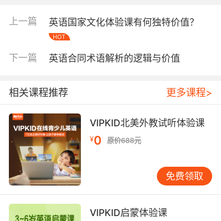
在技术许可合同中指向特许权使用费，而在
VIPKID的课程分销协议里，可能衍生出"阶梯费
上一篇
英语国家文化体验课有何独特价值？
率""保底+分成"等复合计费模式。剑桥大学语言
HOT
学家Brown（2020）指出，合同术语的语义场具
下一篇
英语合同术语解析的逻辑与价值
有动态扩展特征，同一词汇在不同条款组合中可
能产生完全不同的权利义务关系。例
如"termination"（终止）条款
相关课程推荐
更多课程>
与"cancellation"（解除）条款在英美法中的救济
路径差异，往往需要结合违约情形、通知程序等
VIPKID北美外教试听体验课
上下文综合判断。
0
¥
原价688元
二、多维度解析方法的构建与应用
术语解析需建立"文本-语境-体系"三位一体的分
析框架。文本层面，VIPKID法务团队在处理教师
免费领取
聘用合同时，会将"indemnity clause"（赔偿条
款）与"hold harmless agreement"（免责协
议）进行语义对比，通过威斯康星州法院判例确
VIPKID启蒙体验课