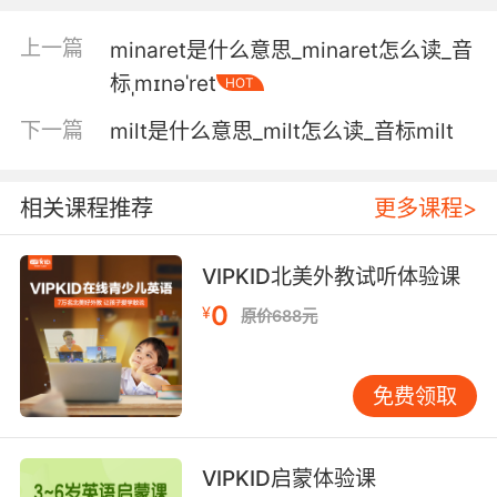
我给咱们拿了含羞草鸡尾酒
上一篇
minaret是什么意思_minaret怎么读_音
标ˌmɪnəˈret
HOT
5. I'm good with just water, but he will have a
mimosa.
下一篇
milt是什么意思_milt怎么读_音标milt
给我来杯水就行 他要杯含羞草
相关课程推荐
更多课程>
6. Maybe I should get, like, a mimosa or
something.
VIPKID北美外教试听体验课
或许我该来点米莫萨之类的
0
¥
原价688元
7. I doubt this place even sells mimosas.
免费领取
我怀疑这个地方甚至有卖含羞草
8. Okay, like I said, it's just eggs and
mimosas.
VIPKID启蒙体验课