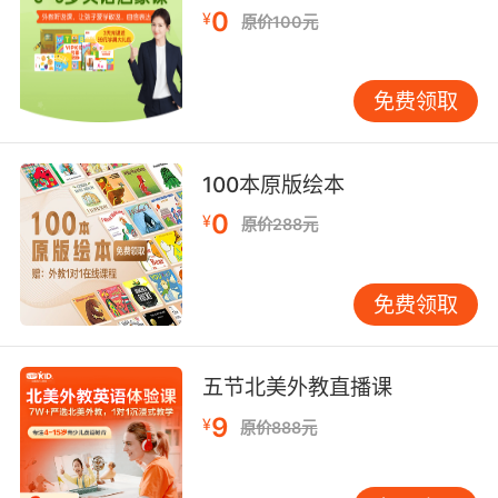
0
¥
原价100元
好吧 就像我说的 上魔鬼蛋就好了
9. I'm working a mimosa over brunch, then a
免费领取
play, game night.
我要吃早午餐喝鸡尾酒 然后看剧 游戏之夜
100本原版绘本
10. I'm gonna need something stronger than
0
¥
原价288元
in' mimosas.
我得需要比橘子香槟 劲儿更大的
免费领取
五节北美外教直播课
9
¥
原价888元