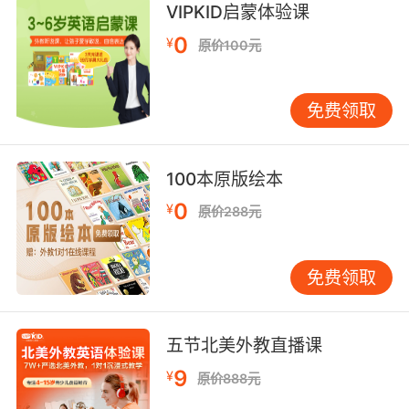
VIPKID启蒙体验课
猎人
0
¥
原价100元
8. This shows the wiring in just one
fivemillionth of a cubic millimetre of brain.
免费领取
这里展示的是五百万分之一个 一立方毫米的大脑
中的连接
100本原版绘本
9. And if I hold this plate up to the light, and
to the camera, you should see some tiny, little
0
¥
原价288元
white threads about a millimetre long.
如果我把培养皿放到亮处 对着镜头 你们应当能看
免费领取
到一些细小的白色线状物 大约一毫米长
10. We must get this into proportion, the
五节北美外教直播课
surface removal, we're talking of a fraction of
9
¥
原价888元
a millimetre and of course it wasn't every