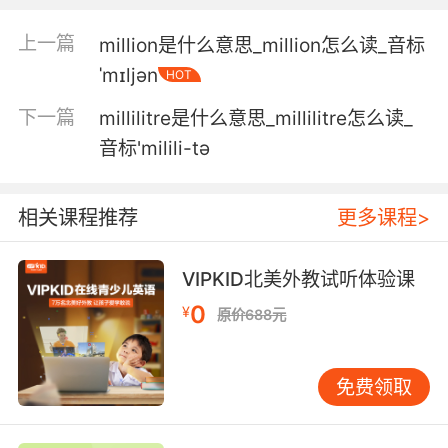
它们都聚焦在 一个仅有几毫米的地方
上一篇
million是什么意思_million怎么读_音标
ˈmɪljən
HOT
5. Hit by a nine millimetre police handgun
from close range.
下一篇
millilitre是什么意思_millilitre怎么读_
音标'milili-tә
病人被警用9毫米口径手枪近距离击中
6. He's found a tiny puddle, only a few
相关课程推荐
更多课程>
millimetres deep, and he dips his toe into it.
它发现一个小水坑 水坑只有几毫米深 它把脚趾头
VIPKID北美外教试听体验课
伸进去
0
¥
原价688元
7. She's only five millimetres long, but
nonetheless she's a stealthy and ferocious
免费领取
hunter.
它只有五毫米长 尽管如此 它却是一个冷酷无情的