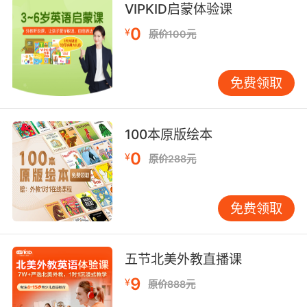
VIPKID启蒙体验课
「我不会听古提琴演奏出的旋律」
0
¥
原价100元
10. Be moved by its melody, but it always
eluded my grasp.
免费领取
但想跟随它的曲调时 它却总是溜走
100本原版绘本
0
¥
原价288元
免费领取
五节北美外教直播课
9
¥
原价888元