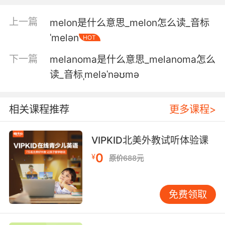
melody.
上一篇
melon是什么意思_melon怎么读_音标
他喜欢让他自己的声音成为主旋律
ˈmelən
HOT
6. You can't imagine the world without that
下一篇
melanoma是什么意思_melanoma怎么
melody.
读_音标ˌmeləˈnəʊmə
你无法想象这个世界没有音乐
7. a melody that's been in my heart for a very
相关课程推荐
更多课程>
long time.
VIPKID北美外教试听体验课
一段珍藏在我心中已久的旋律
0
¥
原价688元
8. The mages played the melody, but I wrote
the concerto.
免费领取
但魔法师不过是照本宣科 我却是创造者
9. "for I will not hear the melody of thy viols.