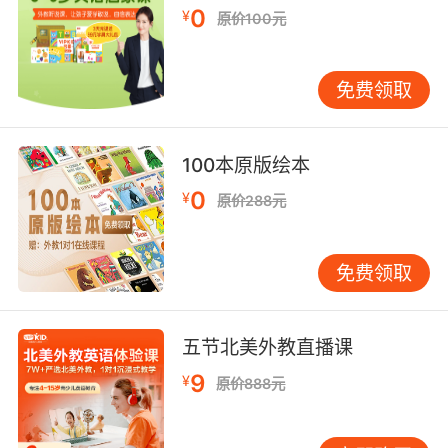
0
¥
原价100元
免费领取
100本原版绘本
0
¥
原价288元
免费领取
五节北美外教直播课
9
¥
原价888元