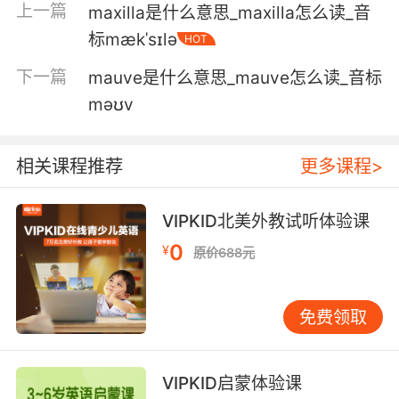
上一篇
maxilla是什么意思_maxilla怎么读_音
再把他吐出去 胃里还留着他的精华
标mækˈsɪlə
HOT
6. The mouth of which appeared before him
下一篇
mauve是什么意思_mauve怎么读_音标
like the maw of a giant monster trying to eat
the sky.
məʊv
出现在他眼前的嘴就像是 一头巨兽张开大口想要
吞掉天空
相关课程推荐
更多课程>
7. You come face to face with a massive
VIPKID北美外教试听体验课
monster with a gaping maw full of teeth,
0
three huge legs, and flailing tentacles.
¥
原价688元
你面前有一只巨大的怪物 正朝你张开血盆大口 它
有满嘴利齿 三条巨腿 触手乱舞
免费领取
VIPKID启蒙体验课