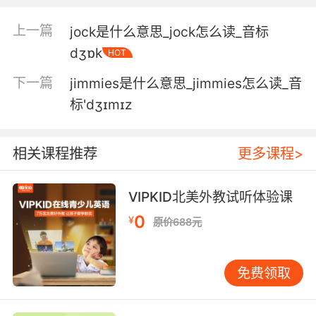
5. More like the ayatollah of the jingle writers.
上一篇
jock是什么意思_jock怎么读_音标
但我更像是,廣告曲界的精神領袖
dʒɒk
HOT
6. So the tags don't jingle and make noise.
下一篇
jimmies是什么意思_jimmies怎么读_音
这样的话这些牌子就不会碰的叮当响了
标'dʒɪmɪz
7. These jingles are all from campaigns he
mounted in the 1980s.
相关课程推荐
更多课程>
这些广告歌都是他在80年代的 广告中用过的
VIPKID北美外教试听体验课
8. With a jingle bell on the handlebar and
0
¥
原价688元
everything.
手把上有个铃铛那种标准自行车
免费领取
9. I heard your bracelets jingling while you
were celebrating.