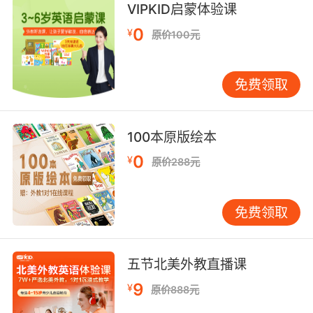
VIPKID启蒙体验课
我听到你庆祝时手镯的响声了
0
¥
原价100元
10. Take? I'll explain with a memorable jingle.
免费领取
带走吗 我会在一段令人难忘的音乐中解释
100本原版绘本
0
¥
原价288元
免费领取
五节北美外教直播课
9
¥
原价888元