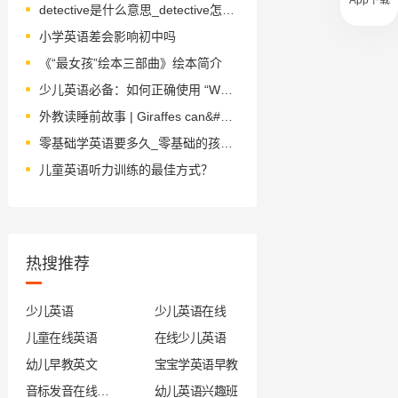
detective是什么意思_detective怎么读_音标dɪˈtektɪv
小学英语差会影响初中吗
《“最女孩”绘本三部曲》绘本简介
少儿英语必备：如何正确使用 “We” 的名词性物主代词
外教读睡前故事 | Giraffes can&#39;t dance 长颈鹿不会跳舞
零基础学英语要多久_零基础的孩子怎么学英语
儿童英语听力训练的最佳方式？
热搜推荐
少儿英语
少儿英语在线
儿童在线英语
在线少儿英语
幼儿早教英文
宝宝学英语早教
音标发音在线试听
幼儿英语兴趣班