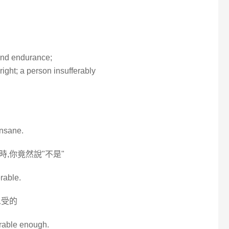
ond endurance;
bright; a person insufferably
insane.
,你竟然說"不是"
erable.
忍受的
ferable enough.