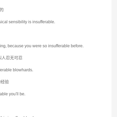
的
ical sensibility is insufferable.
ing, because you were so insufferable before.
叫人忍无可忍
fferable blowhards.
的经验
ble you'll be.