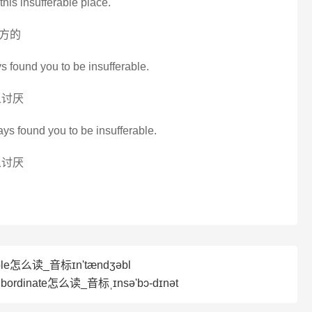
his insufferable place.
方的
s found you to be insufferable.
人讨厌
ys found you to be insufferable.
人讨厌
ible怎么读_音标ɪn'tændʒəbl
bordinate怎么读_音标ˌɪnsə'bɔ-dɪnət