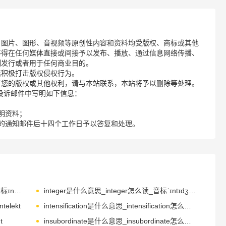
、图片、图形、音视频等原创性内容和资料均受版权、商标或其他
不得在任何媒体直接或间接予以发布、播放、通过信息网络传播、
制发行或者用于任何商业目的。
诺积极打击版权侵权行为。
了您的版权或其他权利，请与本站联系，本站将予以删除等处理。
请您在投诉邮件中写明如下信息：
明资料；
的通知邮件后十四个工作日予以答复和处理。
intangible是什么意思_intangible怎么读_音标ɪn'tændʒəbl
integer是什么意思_integer怎么读_音标ˈɪntɪdʒə(r)
təlekt
intensification是什么意思_intensification怎么读_音标ɪnˌtensɪfɪ'keɪʃn
t
insubordinate是什么意思_insubordinate怎么读_音标ˌɪnsə'bɔ-dɪnət