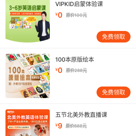
VIPKID启蒙体验课
0
¥
原价100元
免费领取
100本原版绘本
0
¥
原价288元
免费领取
五节北美外教直播课
9
¥
原价888元