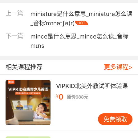
孩子们和保姆在一起 我一个人待在家里的书房 写
东西
上一篇
miniature是什么意思_miniature怎么读
_音标ˈmɪnətʃə(r)
HOT
5. Our filming here is being controlled and
restricted to a degree and we also have a
下一篇
mince是什么意思_mince怎么读_音标
governmentapproved minder who's travelling
mɪns
with us.
我们的拍摄是受到一定程度的 控制以及限制的 我
相关课程推荐
更多课程>
们还有一位 受政府批准并且一同随行的保镖
VIPKID北美外教试听体验课
0
¥
原价688元
免费领取