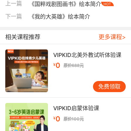
上一篇
《国粹戏剧图画书》绘本简介
HOT
下一篇
《我的大英雄》绘本简介
相关课程推荐
更多课程>
VIPKID北美外教试听体验课
0
¥
原价688元
内容简介
免费领取
这一辑精选国画大师杨永青先生的作品，古老
的儿童智慧故事、质朴的真情、气韵生动的国
VIPKID启蒙体验课
画，优雅的中国风中洋溢着浓浓的童趣，杨老在
丹青水墨间描绘出一个美丽睿智大气的传统中
0
¥
原价100元
国。