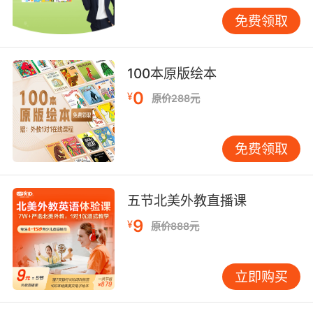
☆和孩子一起，欣赏杨老的画，享受国画艺术的
免费领取
盛宴
杨老的画真正称得上是气韵生动、形神兼备的大
100本原版绘本
家作品！他笔下的各个人物都会用身体说话，那
0
¥
原价288元
灵动的眼神、生动的表情、逼真的神态、传神的
动作，组成了丰富生动的身体语言，向读者讲述
着他们性格、情感以及内心的微妙活动。
免费领取
☆和孩子一起，跟随杨老的画，步入传统文化的
“博物馆”
五节北美外教直播课
杨老的画，采用的是国画中的写实手法，考究的
9
¥
原价888元
工笔风格，严谨、工整、细腻、精致。无论是故
事发生的朝代背景，还是人物的身份地位，在画
前都经过周密考虑、认真查证，准备充分之后方
立即购买
才落笔。画中的服装配饰、发式冠带、床榻几
案、鞍马舟车，都有史料出处，蕴含着不同朝代