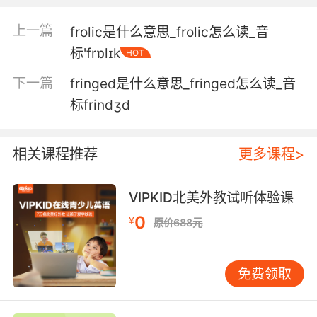
具造了个电话
上一篇
frolic是什么意思_frolic怎么读_音
5. Good frogman uses every tool in their kit to
标'frɒlɪk
HOT
succeed.
下一篇
fringed是什么意思_fringed怎么读_音
优秀的海豹队员能借助一切工具获得成功
标frindʒd
6. But even an old frogman like me is only
gonna tolerate so much abuse.
相关课程推荐
更多课程>
但哪怕我这样的老海豹队员 也只能忍受这么多了
VIPKID北美外教试听体验课
7. You know he did his best, but, what he
0
does need is to be tutored by the froggiest
¥
原价688元
frogman that ever frogged.
你知道他尽全力了 可是 他需要的是精英海豹队员
免费领取
的指导 精英中的精英