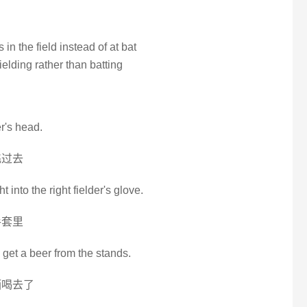
in the field instead of at bat
ielding rather than batting
er's head.
飞过去
 into the right fielder's glove.
手套里
go get a beer from the stands.
酒喝去了