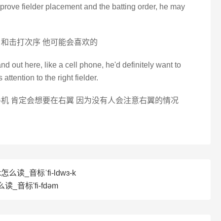
mprove fielder placement and the batting order, he may
和击打次序 他可能会喜欢的
nd out here, like a cell phone, he'd definitely want to
ttention to the right fielder.
机 肯定会想要在右翼 因为没有人会注意右翼的情况
k怎么读_音标ˈfi-ldwɜ-k
读_音标'fi-fdəm