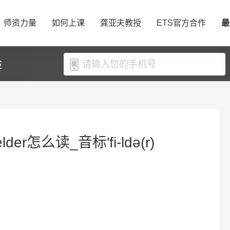
师资力量
如何上课
龚亚夫教授
ETS官方合作
最
验
lder怎么读_音标'fi-ldə(r)