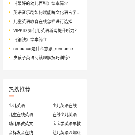
《最好的幼儿百科》绘本简介
英语音乐剧如何赋能跨文化语言学习？
儿童英语教育在线怎样进行选择
VIPKID 如何用英语新闻提升听力？
《钢铁》绘本简介
renounce是什么意思_renounce怎么读_音标rɪ'naʊns
岁孩子英语阅读理解技巧训练？
热搜推荐
少儿英语
少儿英语在线
儿童在线英语
在线少儿英语
幼儿早教英文
宝宝学英语早教
音标发音在线试听
幼儿英语兴趣班