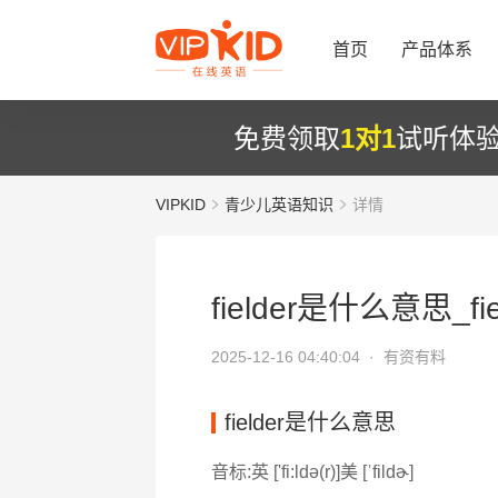
首页
产品体系
免费领取
1对1
试听体
VIPKID
青少儿英语知识
详情
fielder是什么意思_fie
2025-12-16 04:40:04 ·
有资有料
fielder是什么意思
音标:英 ['fi:ldə(r)]美 [ˈfildɚ]