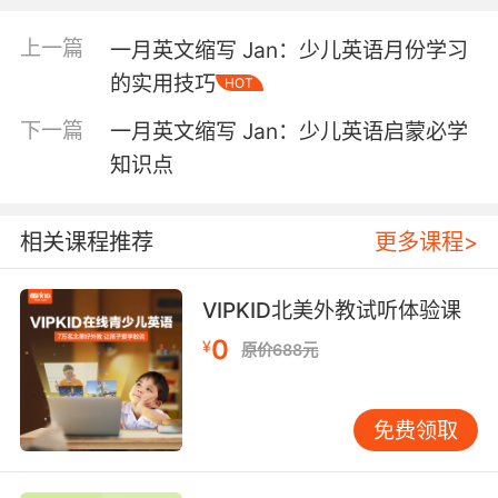
的故事也是一种有效的方法。比如，可以将“Feb”
（February）与“Friendly Elephant’s Birthday”
上一篇
一月英文缩写 Jan：少儿英语月份学习
联系起来，讲述一只友善的大象在二月份庆祝生
的实用技巧
HOT
日的故事。通过这种方式，孩子不仅记住了缩
写，还能在故事中感受到月份的独特氛围。 三、
下一篇
一月英文缩写 Jan：少儿英语启蒙必学
互动游戏：让学习更有趣 对于少儿来说，游戏是
知识点
学习的天然催化剂。我们可以设计一些简单的互
动游戏，帮助孩子在玩耍中巩固月份的英文表
达。例如，可以制作一套月份的卡片，每张卡片
相关课程推荐
更多课程>
上写有月份的完整名称和缩写，比如“Jan”和
“January”。然后，通过配对游戏，让孩子将缩写
VIPKID北美外教试听体验课
与完整名称对应起来。这种游戏不仅能锻炼孩子
0
的记忆力，还能提高他们的反应能力。 另一种有
¥
原价688元
趣的游戏是“月份接龙”。家长或老师说出一个月
份的缩写，比如“Mar”，孩子需要快速说出对应的
免费领取
完整名称“March”，并接着说出下一个月份的缩
写“Apr”。这种游戏不仅考验孩子的记忆力，还能
增强他们的语言表达能力。 四、视觉辅助：利用