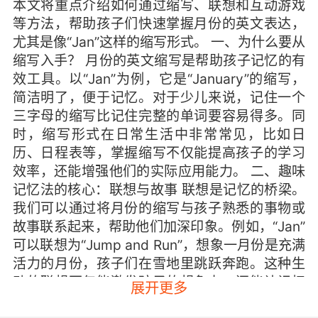
本文将重点介绍如何通过缩写、联想和互动游戏
等方法，帮助孩子们快速掌握月份的英文表达，
尤其是像“Jan”这样的缩写形式。 一、为什么要从
缩写入手？ 月份的英文缩写是帮助孩子记忆的有
效工具。以“Jan”为例，它是“January”的缩写，
简洁明了，便于记忆。对于少儿来说，记住一个
三字母的缩写比记住完整的单词要容易得多。同
时，缩写形式在日常生活中非常常见，比如日
历、日程表等，掌握缩写不仅能提高孩子的学习
效率，还能增强他们的实际应用能力。 二、趣味
记忆法的核心：联想与故事 联想是记忆的桥梁。
我们可以通过将月份的缩写与孩子熟悉的事物或
故事联系起来，帮助他们加深印象。例如，“Jan”
可以联想为“Jump and Run”，想象一月份是充满
活力的月份，孩子们在雪地里跳跃奔跑。这种生
动的联想不仅能激发孩子的想象力，还能让记忆
展开更多
变得更加深刻。 此外，为每个月份编写一个简短