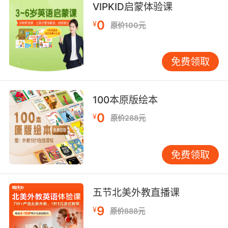
VIPKID启蒙体验课
图片和颜色 视觉记忆是孩子学习的重要方式。我
0
们可以通过图片和颜色来帮助孩子记忆月份的英
¥
原价100元
文表达。例如，为每个月份设计一张独特的图
片，比如“Jan”可以配上一张雪景图，“Jul”
免费领取
（July）可以配上一张夏日海滩图。同时，为每
个月份分配一种特定的颜色，比如“Jan”用蓝色，
“Feb”用红色。通过这种视觉化的方式，孩子可以
100本原版绘本
更直观地记住每个月份的英文表达。 此外，还可
以制作一个月份的挂历，将每个月份的缩写和图
0
¥
原价288元
片结合起来，让孩子每天都能看到并复习。这种
重复性的视觉刺激能有效加深孩子的记忆。 五、
免费领取
歌曲与韵律：让记忆更轻松 歌曲和韵律是帮助孩
子记忆的经典方法。我们可以将月份的英文缩写
编成一首简单的歌曲，或者用朗朗上口的韵律来
五节北美外教直播课
帮助孩子记忆。例如，可以编写这样一段韵律：
“Jan, Feb, Mar, Apr, May, Jun, Jul, Aug, Sep,
9
¥
原价888元
Oct, Nov, Dec，十二个月份记心间。”通过这种