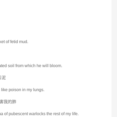
et of fetid mud.
ated soil from which he will bloom.
污泥
is like poison in my lungs.
害我的肺
ma of pubescent warlocks the rest of my life.