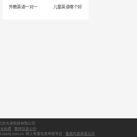
外教英语一对一
儿童英语哪个好
北京大米科技有限公司
营业执照
教师信息公示
id.com.cn
网上有害信息举报专区
备案内容承诺公示