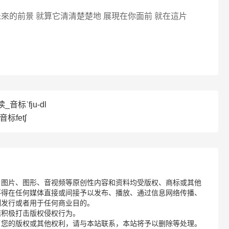
來的前景 就算它清清楚楚地 展現在你面前 就在這片
_音标ˈfju-dl
音标fetʃ
、图片、图形、音视频等原创性内容和资料均受版权、商标或其他
不得在任何媒体直接或间接予以发布、播放、通过信息网络传播、
制发行或者用于任何商业目的。
诺积极打击版权侵权行为。
了您的版权或其他权利，请与本站联系，本站将予以删除等处理。