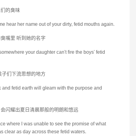
巫们的臭味
t me hear her name out of your dirty, fetid mouths again.
臭嘴里 听到她的名字
omewhere your daughter can't fire the boys' fetid
孩子们下流思想的地方
nk and fetid earth will gleam with the purpose and
 会闪耀出夏日清晨那般的明朗和悠远
place where I was unable to see the promise of what
as clear as day across these fetid waters.