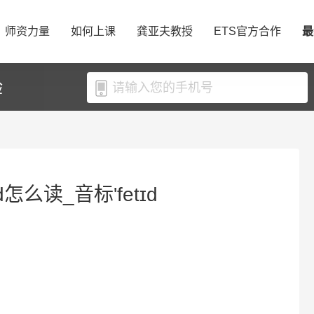
师资力量
如何上课
龚亚夫教授
ETS官方合作
最
验
id怎么读_音标'fetɪd