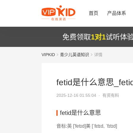
首页
产品体系
免费领取
1对1
试听体
VIPKID
青少儿英语知识
详情
fetid是什么意思_fet
2025-12-16 01:55:04 ·
有资有料
fetid是什么意思
音标:英 ['fetɪd]美 [ˈfɛtɪd, ˈfɪtɪd]