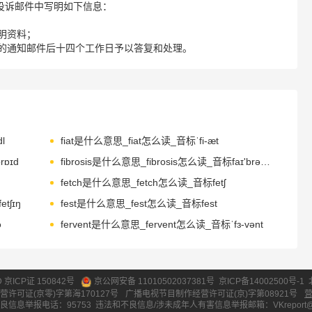
请您在投诉邮件中写明如下信息：
明资料；
的通知邮件后十四个工作日予以答复和处理。
l
fiat是什么意思_fiat怎么读_音标ˈfi-æt
rɒɪd
fibrosis是什么意思_fibrosis怎么读_音标faɪ'brəʊsɪs
fetch是什么意思_fetch怎么读_音标fetʃ
tʃɪŋ
fest是什么意思_fest怎么读_音标fest
ə
fervent是什么意思_fervent怎么读_音标ˈfɜ-vənt
ID 京ICP证 150842号
京公网安备 11010502037381号
京ICP备14002500号-1
营许可证(京零)字第海170127号
广播电视节目制作经营许可证(京)字第08921号
良信息举报电话：95753
违法和不良信息/涉未成年人有害信息举报邮箱：VKreport@vipk