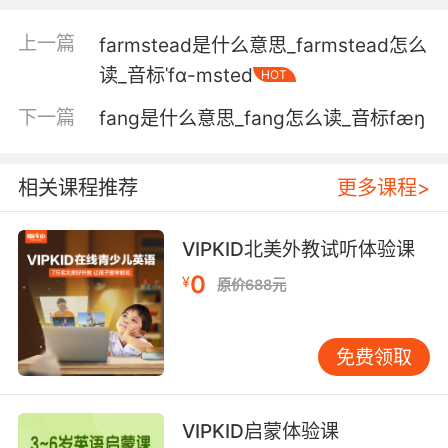
5. And now it's time for me to bid you all
farewell.
上一篇
farmstead是什么意思_farmstead怎么
而現在是時候向你們大家告別了
读_音标ˈfɑ-msted
HOT
下一篇
fang是什么意思_fang怎么读_音标fæŋ
6. We should be better at saying farewell by
now.
相关课程推荐
更多课程>
时至今日 告别应该不这么难才是
7. Washington bid farewell to his troops here.
VIPKID北美外教试听体验课
华盛顿曾在此与他的军队告别
0
¥
原价688元
8. And he drafted a letter, a farewell letter.
免费领取
他还写了一封信 一封遗书
9. And with that, I bid you all a truly heartfelt
VIPKID启蒙体验课
farewell.