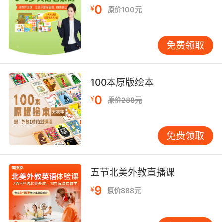
0
¥
原价100元
最后 我诚挚地向你们告别
10. Been knocking about, bit of a farewell
免费领取
tour.
到处跑跑 来一次告别之旅
100本原版绘本
0
¥
原价288元
免费领取
五节北美外教直播课
9
¥
原价888元