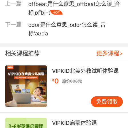
就像我们肉体的其他部分
上一篇
offbeat是什么意思_offbeat怎么读_音
标ˌɒfˈbi-t
HOT
5. Artie got hit in the back, it blew most of his
guts and intestines out his front, offal
下一篇
odor是什么意思_odor怎么读_音
everywhere.
标'əʊdə
阿蒂那时被击中后背 他的五脏六腑 从前襟迸裂出
来 弄得到处都是
相关课程推荐
更多课程>
6. Leo is art, reads books, recites sonnets,
can hunt with the best, enjoys fine wines and
VIPKID北美外教试听体验课
offal, and has a pretty big cock.
0
¥
原价688元
利奥很聪明 会读书 背十四行诗 能比肩最棒的猎
手 喜欢美酒佳肴 而且家伙巨大
免费领取
VIPKID启蒙体验课