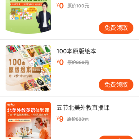
0
¥
原价100元
免费领取
100本原版绘本
0
¥
原价288元
免费领取
五节北美外教直播课
9
¥
原价888元